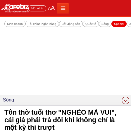
A
A
Đọc nhiều
Mới nhất
Kinh doanh
Tài chính ngân hàng
Bất động sản
Quốc tế
Sống
Special
X
Sống
Tôn thờ tuổi thơ "NGHÈO MÀ VUI",
cái giá phải trả đôi khi không chỉ là
một kỳ thi trượt