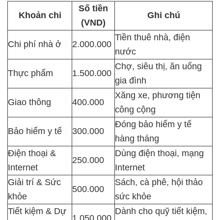
Số tiền
Khoản chi
Ghi chú
(VND)
Tiền thuê nhà, điện
Chi phí nhà ở
2.000.000
nước
Chợ, siêu thị, ăn uống
Thực phẩm
1.500.000
gia đình
Xăng xe, phương tiện
Giao thông
400.000
công cộng
Đóng bảo hiểm y tế
Bảo hiểm y tế
300.000
hàng tháng
Điện thoại &
Dùng điện thoại, mạng
250.000
Internet
Internet
Giải trí & Sức
Sách, cà phê, hội thảo
500.000
khỏe
sức khỏe
Tiết kiệm & Dự
Dành cho quỹ tiết kiệm,
1.050.000