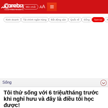
A
A
Đọc nhiều
Mới nhất
Kinh doanh
Tài chính ngân hàng
Bất động sản
Quốc tế
Sống
Special
X
Sống
Tôi thử sống với 6 triệu/tháng trước
khi nghỉ hưu và đây là điều tôi học
được!