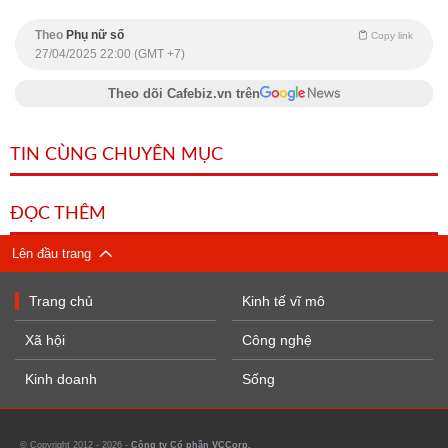
Theo
Phụ nữ số
Copy link
27/04/2025 22:00 (GMT +7)
Theo dõi Cafebiz.vn trên
TIN CÙNG CHUYÊN MỤC
ĐỌC THÊM
Lên đầu trang
Trang chủ
Kinh tế vĩ mô
Xã hội
Công nghệ
Kinh doanh
Sống
© Copyright 2012 - 2026 -
Công ty Cổ phần VCCorp.