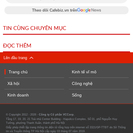
Theo dõi Cafebiz.vn trên
TIN CÙNG CHUYÊN MỤC
ĐỌC THÊM
Lên đầu trang
Trang chủ
Kinh tế vĩ mô
Xã hội
Công nghệ
Kinh doanh
Sống
© Copyright 2012 - 2026 -
Công ty Cổ phần VCCorp.
Tầng 17, 19, 20, 21 Toà nhà Center Building - Hapulico Complex, Số 01, phố Nguyễn Huy
Tưởng, phường Thanh Xuân, thành phố Hà Nội
Giấy phép thiết lập trang thông tin điện tử tổng hợp trên internet số 3321/GP-TTĐT do Sở Thông
tin và Truyền thông TP Hà Nội cấp ngày 03 tháng 07 năm 2019.