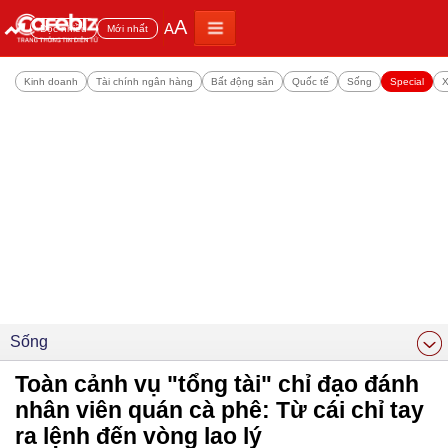
A
A
Đọc nhiều
Mới nhất
Kinh doanh
Tài chính ngân hàng
Bất động sản
Quốc tế
Sống
Special
X
Sống
Toàn cảnh vụ "tổng tài" chỉ đạo đánh
nhân viên quán cà phê: Từ cái chỉ tay
ra lệnh đến vòng lao lý