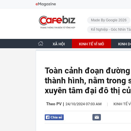
Bỏ qua điều hướng
CafeBiz - Trang chủ
Made By Google 2026
Kế Nghiệp - Góc Nhìn Tà
XÃ HỘI
KINH TẾ VĨ MÔ
KINH 
Toàn cảnh đoạn đường 
thành hình, nằm trong s
xuyên tâm đại đô thị 
|
Theo PV
|
24/10/2024 07:03 AM
KINH TẾ V