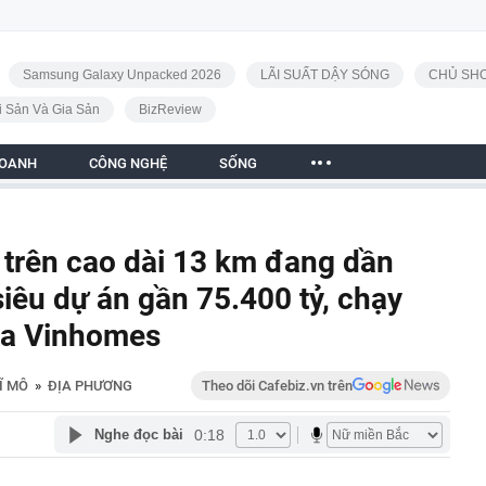
Samsung Galaxy Unpacked 2026
LÃI SUẤT DẬY SÓNG
CHỦ SHO
i Sản Và Gia Sản
BizReview
DOANH
CÔNG NGHỆ
SỐNG
trên cao dài 13 km đang dần
iêu dự án gần 75.400 tỷ, chạy
của Vinhomes
Ĩ MÔ
»
ĐỊA PHƯƠNG
Theo dõi Cafebiz.vn trên
0:18
Nghe đọc bài