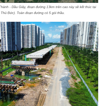
 Thành - Dầu Giây, đoạn đường 13km trên cao này sẽ kết thúc tại
 Thủ Đức). Toàn đoạn đường có 5 gói thầu.