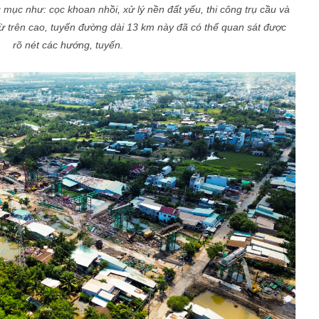
 mục như: cọc khoan nhồi, xử lý nền đất yếu, thi công trụ cầu và
ừ trên cao, tuyến đường dài 13 km này đã có thể quan sát được
rõ nét các hướng, tuyến.