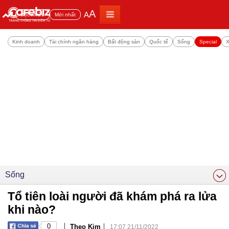
A
A
Đọc nhiều
Mới nhất
Kinh doanh
Tài chính ngân hàng
Bất động sản
Quốc tế
Sống
Special
X
Sống
Tổ tiên loài người đã khám phá ra lửa
khi nào?
|
|
0
Theo Kim
17:07 21/11/2022