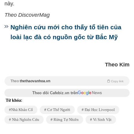
này.
Theo DiscoverMag
Nghiên cứu mới cho thấy tổ tiên của
loài lạc đà có nguồn gốc từ Bắc Mỹ
Theo Kim
Theo
thethaovanhoa.vn
Copy link
Theo dõi Cafebiz.vn trên
Từ khóa:
Nhà Khảo Cổ
Cơ Thể Người
Đại Học Liverpool
Nhà Nghiên Cứu
Rừng Tự Nhiên
Vi Sinh Vật