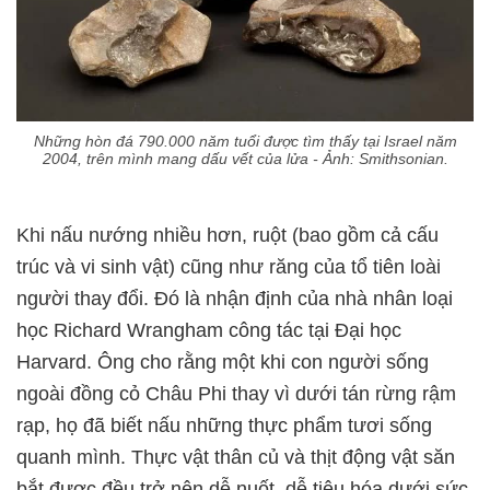
Những hòn đá 790.000 năm tuổi được tìm thấy tại Israel năm
2004, trên mình mang dấu vết của lửa - Ảnh: Smithsonian.
Khi nấu nướng nhiều hơn, ruột (bao gồm cả cấu
trúc và vi sinh vật) cũng như răng của tổ tiên loài
người thay đổi. Đó là nhận định của nhà nhân loại
học Richard Wrangham công tác tại Đại học
Harvard. Ông cho rằng một khi con người sống
ngoài đồng cỏ Châu Phi thay vì dưới tán rừng rậm
rạp, họ đã biết nấu những thực phẩm tươi sống
quanh mình. Thực vật thân củ và thịt động vật săn
bắt được đều trở nên dễ nuốt, dễ tiêu hóa dưới sức