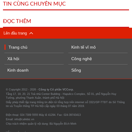
TIN CÙNG CHUYÊN MỤC
ĐỌC THÊM
Lên đầu trang
Trang chủ
Kinh tế vĩ mô
Xã hội
Công nghệ
Kinh doanh
Sống
© Copyright 2012 - 2026 -
Công ty Cổ phần VCCorp.
Tầng 17, 19, 20, 21 Toà nhà Center Building - Hapulico Complex, Số 01, phố Nguyễn Huy
Tưởng, phường Thanh Xuân, thành phố Hà Nội
Giấy phép thiết lập trang thông tin điện tử tổng hợp trên internet số 3321/GP-TTĐT do Sở Thông
tin và Truyền thông TP Hà Nội cấp ngày 03 tháng 07 năm 2019.
Điện thoại: 024 7309 5555 Máy lẻ 41294. Fax: 024-39743413
Email: info@cafebiz.vn
Chịu trách nhiệm quản lý nội dung: Bà Nguyễn Bích Minh