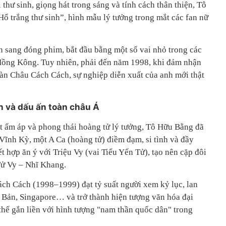
thư sinh, giọng hát trong sáng và tính cách thân thiện, Tô
 trắng thư sinh”, hình mẫu lý tưởng trong mắt các fan nữ
n sang đóng phim, bắt đầu bằng một số vai nhỏ trong các
Hồng Kông. Tuy nhiên, phải đến năm 1998, khi đảm nhận
n Châu Cách Cách, sự nghiệp diễn xuất của anh mới thật
ển và dấu ấn toàn châu Á
t ấm áp và phong thái hoàng tử lý tưởng, Tô Hữu Bằng đã
Vĩnh Kỳ, một A Ca (hoàng tử) điềm đạm, si tình và đầy
t hợp ăn ý với Triệu Vy (vai Tiểu Yến Tử), tạo nên cặp đôi
ử Vy – Nhĩ Khang.
ch Cách (1998–1999) đạt tỷ suất người xem kỷ lục, lan
 Bản, Singapore… và trở thành hiện tượng văn hóa đại
thế gắn liền với hình tượng "nam thần quốc dân" trong