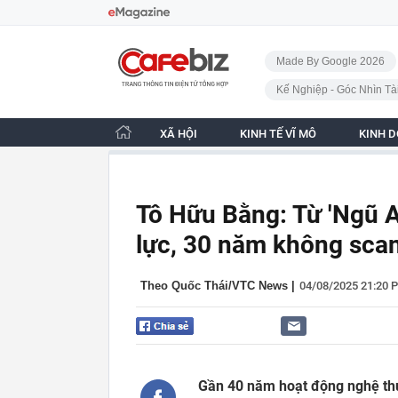
Bỏ qua điều hướng
CafeBiz - Trang chủ
Made By Google 2026
Kế Nghiệp - Góc Nhìn Tà
XÃ HỘI
KINH TẾ VĨ MÔ
KINH 
Tô Hữu Bằng: Từ 'Ngũ A
lực, 30 năm không sca
Theo Quốc Thái/VTC News
|
04/08/2025 21:20 
Gần 40 năm hoạt động nghệ thu