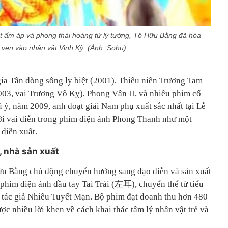
t ấm áp và phong thái hoàng tử lý tưởng, Tô Hữu Bằng đã hóa
n vẹn vào nhân vật Vĩnh Kỳ. (Ảnh: Sohu)
gia Tân dòng sông ly biệt (2001), Thiếu niên Trương Tam
03, vai Trương Vô Kỵ), Phong Vân II, và nhiều phim cổ
 ý, năm 2009, anh đoạt giải Nam phụ xuất sắc nhất tại Lễ
với vai diễn trong phim điện ảnh Phong Thanh như một
 diễn xuất.
 nhà sản xuất
u Bằng chủ động chuyển hướng sang đạo diễn và sản xuất
phim điện ảnh đầu tay Tai Trái (左耳), chuyển thể từ tiểu
a tác giả Nhiêu Tuyết Mạn. Bộ phim đạt doanh thu hơn 480
ợc nhiều lời khen về cách khai thác tâm lý nhân vật trẻ và