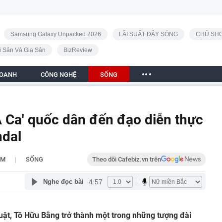
Samsung Galaxy Unpacked 2026
LÃI SUẤT DẬY SÓNG
CHỦ SHO
i Sản Và Gia Sản
BizReview
DOANH
CÔNG NGHỆ
SỐNG
 Ca' quốc dân đến đạo diễn thực
ndal
|
PM
SỐNG
Theo dõi Cafebiz.vn trên
4:57
Nghe đọc bài
ật, Tô Hữu Bằng trở thành một trong những tượng đài