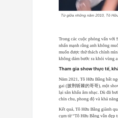
Từ giữa những năm 2010, Tô Hữu
Trong các cuộc phỏng vấn với S
nhấn mạnh rằng anh không muốn
muốn được thử thách chính mìn
không dám bước ra khỏi vùng a
Tham gia show thực tế, kh
Năm 2021, Tô Hữu Bằng bất ngờ 
gai (披荆斩棘的哥哥), một show truy
lại sân khấu âm nhạc. Dù đã bư
chỉn chu, phong độ và khả năng
Kết quả, Tô Hữu Bằng giành qu
cụm từ “Tô Hữu Bằng vẫn đẹp tr