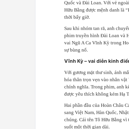
Quốc và Đài Loan. Với vẻ ngoài 
Hữu Bằng được mệnh danh là “Hổ
thời bấy giờ.
Sau khi nhóm tan rã, anh chuyể
phim truyền hình Đài Loan và 
vai Ngũ A Ca Vĩnh Kỳ trong Hoà
sự bùng nổ.
Vĩnh Kỳ – vai diễn kinh đi
Với gương mặt thư sinh, ánh mắ
hóa thân trọn vẹn vào nhân vật 
chính nghĩa. Trong phim, anh kế
được yêu thích không kém Hạ T
Hai phần đầu của Hoàn Châu Cá
sang Việt Nam, Hàn Quốc, Nhật
chúng. Cái tên Tô Hữu Bằng vì 
suốt một thời gian dài.