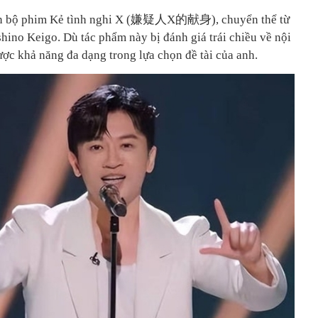
iễn bộ phim Kẻ tình nghi X (嫌疑人X的献身), chuyển thể từ
shino Keigo. Dù tác phẩm này bị đánh giá trái chiều về nội
c khả năng đa dạng trong lựa chọn đề tài của anh.