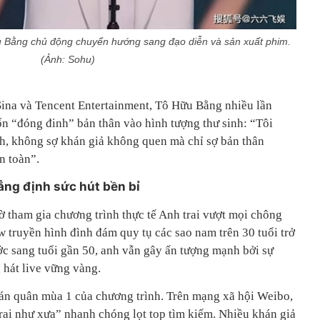
 Bằng chủ động chuyển hướng sang đạo diễn và sản xuất phim.
(Ảnh: Sohu)
ina và Tencent Entertainment, Tô Hữu Bằng nhiều lần
 “đóng đinh” bản thân vào hình tượng thư sinh: “Tôi
h, không sợ khán giả không quen mà chỉ sợ bản thân
n toàn”.
ẳng định sức hút bền bỉ
tham gia chương trình thực tế Anh trai vượt mọi chông
ền hình đình đám quy tụ các sao nam trên 30 tuổi trở
ớc sang tuổi gần 50, anh vẫn gây ấn tượng mạnh bởi sự
 hát live vững vàng.
án quân mùa 1 của chương trình. Trên mạng xã hội Weibo,
ai như xưa” nhanh chóng lọt top tìm kiếm. Nhiều khán giả