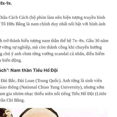
 8x-9x.
Châu Cách Cách (bộ phim làm nên hiện tượng truyền hình
ì Tô Hữu Bằng là nam chính duy nhất nổi bật với hình ảnh
h trở thành biểu tượng nam thần thế hệ 7x–8x. Gần 30 năm
ữ vững sự nghiệp, mà còn thành công khi chuyển hướng
ng chú ý anh chưa từng vướng scandal cá nhân, điều hiếm
u biến động.
ch”: Nam thần Tiểu Hổ Đội
Đài Bắc, Đài Loan (Trung Quốc). Anh từng là sinh viên
Giao thông (National Chiao Tung University), nhưng sớm
am gia nhóm nhạc thiếu niên nổi tiếng Tiểu Hổ Đội (Little
rần Chí Bằng.