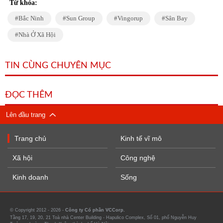
Từ khóa:
Bắc Ninh
Sun Group
Vingorup
Sân Bay
Nhà Ở Xã Hội
TIN CÙNG CHUYÊN MỤC
ĐỌC THÊM
Lên đầu trang
Trang chủ
Kinh tế vĩ mô
Xã hội
Công nghệ
Kinh doanh
Sống
© Copyright 2012 - 2026 -
Công ty Cổ phần VCCorp.
Tầng 17, 19, 20, 21 Toà nhà Center Building - Hapulico Complex, Số 01, phố Nguyễn Huy