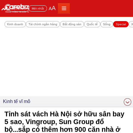
A
A
Đọc nhiều
Mới nhất
Kinh doanh
Tài chính ngân hàng
Bất động sản
Quốc tế
Sống
Special
X
Kinh tế vĩ mô
Tỉnh sát vách Hà Nội sở hữu sân bay
5 sao, Vingroup, Sun Group đổ
bộ...sắp có thêm hơn 900 căn nhà ở