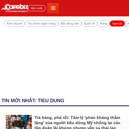
Đọc nhiều
Mới nhất
Kinh doanh
Tài chính ngân hàng
Bất động sản
Quốc tế
Sống
Special
X
TIN MỚI NHẤT: TIEU DUNG
Trả hàng, phá rối: Tâm lý 'phản kháng thầm
lặng' của người tiêu dùng Mỹ chống lại các
tập đoàn lãi khủng nhưng vẫn sa thải lao