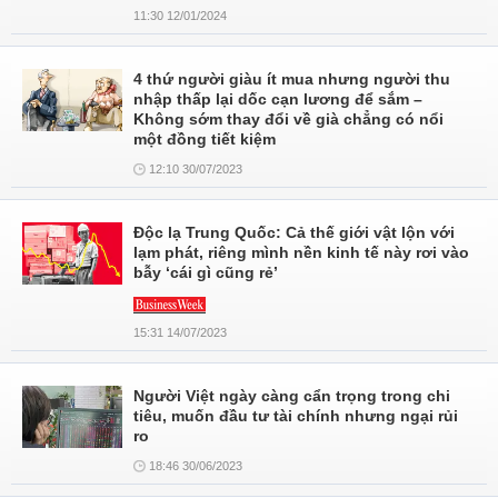
11:30 12/01/2024
4 thứ người giàu ít mua nhưng người thu
nhập thấp lại dốc cạn lương để sắm –
Không sớm thay đổi về già chẳng có nổi
một đồng tiết kiệm
12:10 30/07/2023
Độc lạ Trung Quốc: Cả thế giới vật lộn với
lạm phát, riêng mình nền kinh tế này rơi vào
bẫy ‘cái gì cũng rẻ’
15:31 14/07/2023
Người Việt ngày càng cẩn trọng trong chi
tiêu, muốn đầu tư tài chính nhưng ngại rủi
ro
18:46 30/06/2023