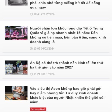
phải chia nhỏ từng miếng bít tết để sống
qua ngày
10:46 22/02/2024
Người chăn lợn khóc ròng dịp Tết ở Trung
Quốc vì giá hạ nhanh nhất 15 năm: Dân
không có tiền mua, bên bán ế ẩm, càng kinh
doanh càng lỗ
13:02 09/02/2024
Ấn Độ có thể trở thành nền kinh tế lớn thứ
ba thế giới vào năm 2027
11:24 31/01/2024
Vào siêu thị Aeon không bao giờ phải gửi
hay niêm phong túi: Tư duy kinh doanh
khác biệt của người Nhật khiến thế giới cúi
mình