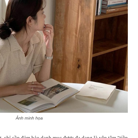
Ảnh minh họa
ít, chỉ cần đảm bảo danh mục được đa dạng là yên tâm "tiền