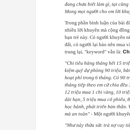
đang chưa biết làm gì, tại cũng
Mong mọi người cho em lời kh
Trong phần bình luận của bài đ
nhiều lời khuyên mà cộng đồn
bạn trẻ này. Có người khuyên 
đất, có người lại bảo nên mua 
Ch
trung lại, "keyword" vẫn là:
"Chi tiêu hàng tháng hết 15 triệ
kiệm quỹ dự phòng 90 triệu, bằn
hoạt phí trong 6 tháng. Có 90 tr
tháng tiếp theo em cứ chia đều 
12 triệu mua 1 chỉ vàng, 10 triệ
dài hạn, 5 triệu mua cổ phiếu, 8
học hành, phát triển bản thân.
mà an toàn"
- Một người khuyê
"Như này thừa sức trả nợ vay ti