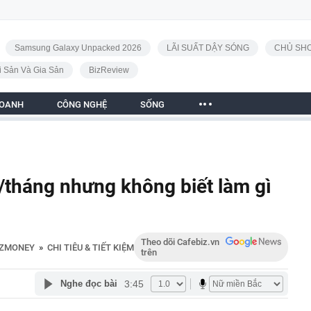
Samsung Galaxy Unpacked 2026
LÃI SUẤT DẬY SÓNG
CHỦ SHO
i Sản Và Gia Sản
BizReview
DOANH
CÔNG NGHỆ
SỐNG
u/tháng nhưng không biết làm gì
Theo dõi Cafebiz.vn
IZMONEY
»
CHI TIÊU & TIẾT KIỆM
trên
3:45
Nghe đọc bài