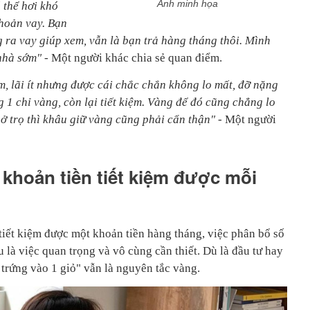
Ảnh minh họa
 thể hơi khó
khoản vay. Bạn
 ra vay giúp xem, vẫn là bạn trả hàng tháng thôi. Mình
 nhà sớm"
- Một người khác chia sẻ quan điểm.
iệm, lãi ít nhưng được cái chắc chắn không lo mất, đỡ nặng
 1 chỉ vàng, còn lại tiết kiệm. Vàng để đó cũng chẳng lo
 ở trọ thì khâu giữ vàng cũng phải cẩn thận"
- Một người
 khoản tiền tiết kiệm được mỗi
iết kiệm được một khoản tiền hàng tháng, việc phân bổ số
 là việc quan trọng và vô cùng cần thiết. Dù là đầu tư hay
t trứng vào 1 giỏ" vẫn là nguyên tắc vàng.