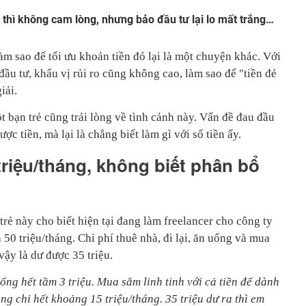
ó thì không cam lòng, nhưng bảo đầu tư lại lo mất trắng…
àm sao để tối ưu khoản tiền đó lại là một chuyện khác. Với
ầu tư, khẩu vị rủi ro cũng không cao, làm sao để "tiền đẻ
iải.
 bạn trẻ cũng trải lòng về tình cảnh này. Vấn đề đau đầu
ợc tiền, mà lại là chẳng biết làm gì với số tiền ấy.
riệu/tháng, không biết phân bổ
trẻ này cho biết hiện tại đang làm freelancer cho công ty
 50 triệu/tháng. Chi phí thuê nhà, đi lại, ăn uống và mua
vậy là dư được 35 triệu.
uống hết tầm 3 triệu. Mua sắm linh tinh với cả tiền để dành
ộng chi hết khoảng 15 triệu/tháng. 35 triệu dư ra thì em