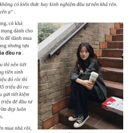
 không có kiến thức hay kinh nghiệm đầu tư nên khá rén.
uyên ạ"
.
ăng, có khá
g mạng dành cho
nên để dành mua
vàng nhưng tựu
ia đều ra
.
u thì nên tiết
g tiền sinh
iệu đó rồi thì
35 triệu đó ra:
u gửi tiết kiệm
 triệu để đầu tư
 Vừa đẹp luôn
n.
ền mua nhà rồi,