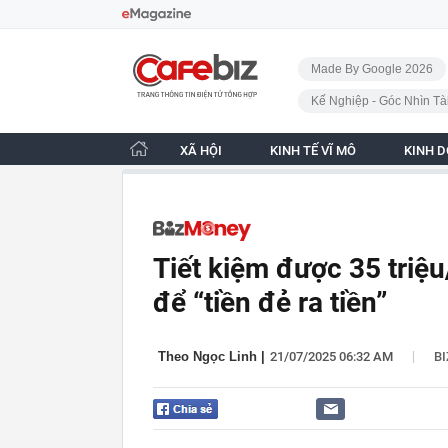
Bỏ qua điều hướng
CafeBiz - Trang chủ
Made By Google 2026
Kế Nghiệp - Góc Nhìn Tà
XÃ HỘI
KINH TẾ VĨ MÔ
KINH 
Tiết kiệm được 35 triệ
để “tiền đẻ ra tiền”
|
Theo Ngọc Linh
|
21/07/2025 06:32 AM
B