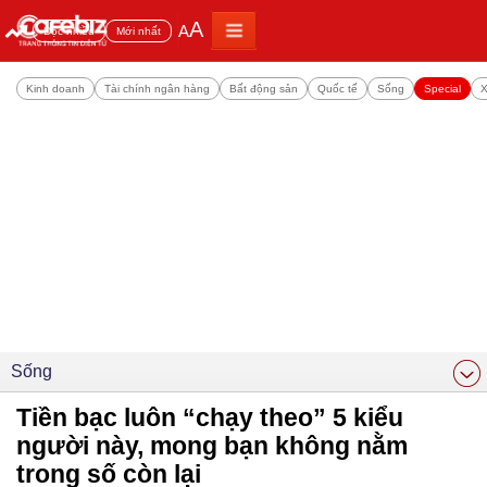
A
A
Đọc nhiều
Mới nhất
Kinh doanh
Tài chính ngân hàng
Bất động sản
Quốc tế
Sống
Special
X
Sống
Tiền bạc luôn “chạy theo” 5 kiểu
người này, mong bạn không nằm
trong số còn lại