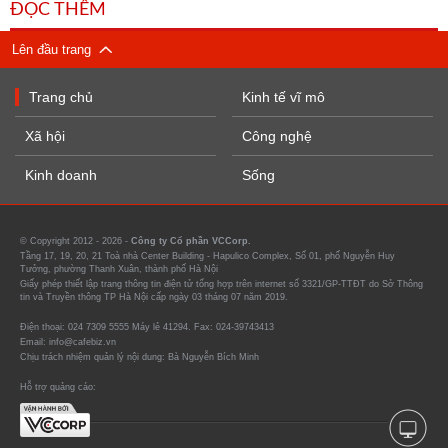
ĐỌC THÊM
Lên đầu trang
Trang chủ
Kinh tế vĩ mô
Xã hội
Công nghệ
Kinh doanh
Sống
© Copyright 2012 - 2026 -
Công ty Cổ phần VCCorp.
Tầng 17, 19, 20, 21 Toà nhà Center Building - Hapulico Complex, Số 01, phố Nguyễn Huy
Tưởng, phường Thanh Xuân, thành phố Hà Nội
Giấy phép thiết lập trang thông tin điện tử tổng hợp trên internet số 3321/GP-TTĐT do Sở Thông
tin và Truyền thông TP Hà Nội cấp ngày 03 tháng 07 năm 2019.
Điện thoại: 024 7309 5555 Máy lẻ 41294. Fax: 024-39743413
Email: info@cafebiz.vn
Chịu trách nhiệm quản lý nội dung: Bà Nguyễn Bích Minh
Hỗ trợ quảng cáo: