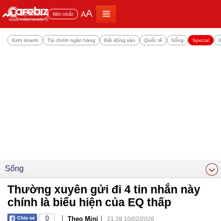
A
A
Đọc nhiều
Mới nhất
Kinh doanh
Tài chính ngân hàng
Bất động sản
Quốc tế
Sống
Special
X
Sống
Thường xuyên gửi đi 4 tin nhắn này
chính là biểu hiện của EQ thấp
|
|
0
Theo Mini
21:28 10/02/2026