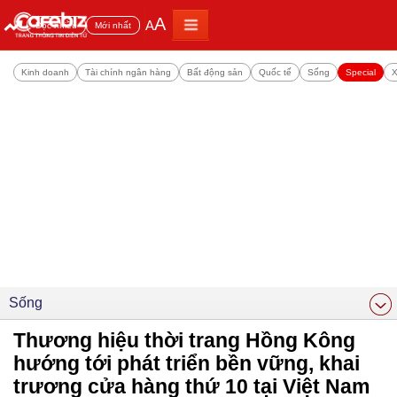
A
A
Đọc nhiều
Mới nhất
Kinh doanh
Tài chính ngân hàng
Bất động sản
Quốc tế
Sống
Special
X
Sống
Thương hiệu thời trang Hồng Kông
hướng tới phát triển bền vững, khai
trương cửa hàng thứ 10 tại Việt Nam