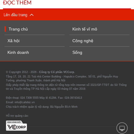
ĐỌC THÊM
Lên đầu trang
Trang chủ
Kinh tế vĩ mô
Xã hội
Công nghệ
Kinh doanh
Sống
© Copyright 2012 - 2026 -
Công ty Cổ phần VCCorp.
Tầng 17, 19, 20, 21 Toà nhà Center Building - Hapulico Complex, Số 01, phố Nguyễn Huy
Tưởng, phường Thanh Xuân, thành phố Hà Nội
Giấy phép thiết lập trang thông tin điện tử tổng hợp trên internet số 3321/GP-TTĐT do Sở Thông
tin và Truyền thông TP Hà Nội cấp ngày 03 tháng 07 năm 2019.
Điện thoại: 024 7309 5555 Máy lẻ 41294. Fax: 024-39743413
Email: info@cafebiz.vn
Chịu trách nhiệm quản lý nội dung: Bà Nguyễn Bích Minh
Hỗ trợ quảng cáo: