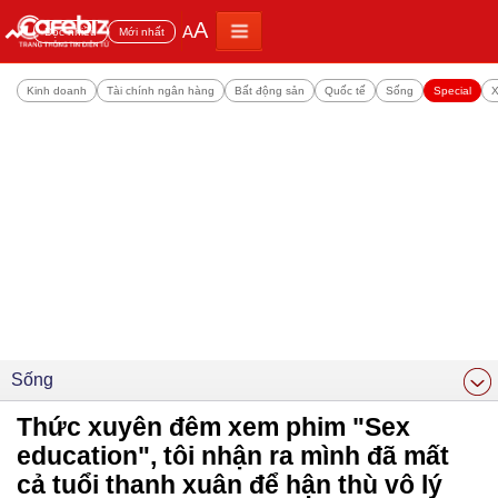
A
A
Đọc nhiều
Mới nhất
Kinh doanh
Tài chính ngân hàng
Bất động sản
Quốc tế
Sống
Special
X
Sống
Thức xuyên đêm xem phim "Sex
education", tôi nhận ra mình đã mất
cả tuổi thanh xuân để hận thù vô lý