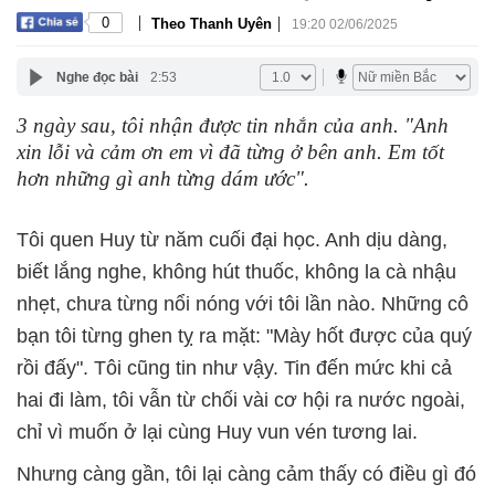
|
|
0
Theo Thanh Uyên
19:20 02/06/2025
Nghe đọc bài
2:53
3 ngày sau, tôi nhận được tin nhắn của anh. "Anh
xin lỗi và cảm ơn em vì đã từng ở bên anh. Em tốt
hơn những gì anh từng dám ước".
Tôi quen Huy từ năm cuối đại học. Anh dịu dàng,
biết lắng nghe, không hút thuốc, không la cà nhậu
nhẹt, chưa từng nổi nóng với tôi lần nào. Những cô
bạn tôi từng ghen tỵ ra mặt: "Mày hốt được của quý
rồi đấy". Tôi cũng tin như vậy. Tin đến mức khi cả
hai đi làm, tôi vẫn từ chối vài cơ hội ra nước ngoài,
chỉ vì muốn ở lại cùng Huy vun vén tương lai.
Nhưng càng gần, tôi lại càng cảm thấy có điều gì đó