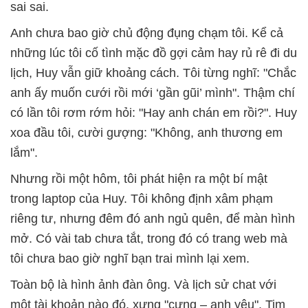
sai sai.
Anh chưa bao giờ chủ động đụng chạm tôi. Kể cả
những lúc tôi cố tình mặc đồ gợi cảm hay rủ rê đi du
lịch, Huy vẫn giữ khoảng cách. Tôi từng nghĩ: "Chắc
anh ấy muốn cưới rồi mới ‘gần gũi’ mình". Thậm chí
có lần tôi rơm rớm hỏi: "Hay anh chán em rồi?". Huy
xoa đầu tôi, cười gượng: "Không, anh thương em
lắm".
Nhưng rồi một hôm, tôi phát hiện ra một bí mật
trong laptop của Huy. Tôi không định xâm phạm
riêng tư, nhưng đêm đó anh ngủ quên, để màn hình
mở. Có vài tab chưa tắt, trong đó có trang web mà
tôi chưa bao giờ nghĩ bạn trai mình lại xem.
Toàn bộ là hình ảnh đàn ông. Và lịch sử chat với
một tài khoản nào đó, xưng "cưng – anh yêu". Tim