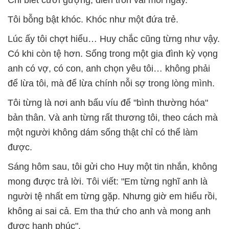
Chỉ biết cười gượng, diễn tròn vai mỗi ngày.
Tôi bỗng bật khóc. Khóc như một đứa trẻ.
Lúc ấy tôi chợt hiểu… Huy chắc cũng từng như vậy.
Có khi còn tệ hơn. Sống trong một gia đình kỳ vọng
anh có vợ, có con, anh chọn yêu tôi… không phải
để lừa tôi, mà để lừa chính nỗi sợ trong lòng mình.
Tôi từng là nơi anh bấu víu để "bình thường hóa"
bản thân. Và anh từng rất thương tôi, theo cách mà
một người không dám sống thật chỉ có thể làm
được.
Sáng hôm sau, tôi gửi cho Huy một tin nhắn, không
mong được trả lời. Tôi viết: "Em từng nghĩ anh là
người tệ nhất em từng gặp. Nhưng giờ em hiểu rồi,
không ai sai cả. Em tha thứ cho anh và mong anh
được hạnh phúc".