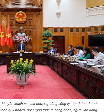
 khuyến khích các địa phương, tổng công ty, tập đoàn, doanh
theo quy hoạch, đối tượng thuê là công nhân, người lao động -