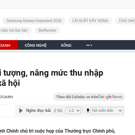
Samsung Galaxy Unpacked 2026
LÃI SUẤT DẬY SÓNG
CHỦ SHO
i Sản Và Gia Sản
BizReview
DOANH
CÔNG NGHỆ
SỐNG
i tượng, nâng mức thu nhập
ã hội
 DOANH
Theo dõi Cafebiz.vn trên
2:56
Nghe đọc bài
h Chính chủ trì cuộc họp của Thường trực Chính phủ,