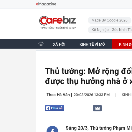
Bỏ qua điều hướng
CafeBiz - Trang chủ
Made By Google 2026
Kế Nghiệp - Góc Nhìn Tà
XÃ HỘI
KINH TẾ VĨ MÔ
KINH 
Thủ tướng: Mở rộng đố
được thụ hưởng nhà ở x
|
Theo Hà Văn
|
20/03/2026 13:33 PM
KINH
Sáng 20/3, Thủ tướng Phạm Min