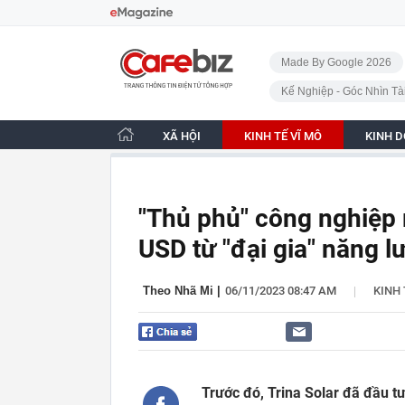
Bỏ qua điều hướng
CafeBiz - Trang chủ
Made By Google 2026
Kế Nghiệp - Góc Nhìn Tà
XÃ HỘI
KINH TẾ VĨ MÔ
KINH 
"Thủ phủ" công nghiệp 
USD từ "đại gia" năng 
|
Theo Nhã Mi
|
06/11/2023 08:47 AM
KINH 
Trước đó, Trina Solar đã đầu t