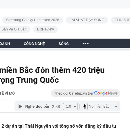
Samsung Galaxy Unpacked 2026
LÃI SUẤT DẬY SÓNG
CHỦ SHO
i Sản Và Gia Sản
BizReview
DOANH
CÔNG NGHỆ
SỐNG
miền Bắc đón thêm 420 triệu
lượng Trung Quốc
TẾ VĨ MÔ
Theo dõi Cafebiz.vn trên
2:58
Nghe đọc bài
ư 2 dự án tại Thái Nguyên với tổng số vốn đăng ký đầu tư