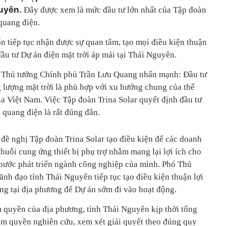
uyên.
Đây được xem là mức đầu tư lớn nhất của Tập đoàn
 quang điện.
 tiếp tục nhận được sự quan tâm, tạo mọi điều kiện thuận
ầu tư Dự án điện mặt trời áp mái tại Thái Nguyên.
hó Thủ tướng Chính phủ Trần Lưu Quang nhấn mạnh: Đầu tư
g lượng mặt trời là phù hợp với xu hướng chung của thế
ủa Việt Nam. Việc Tập đoàn Trina Solar quyết định đầu tư
 quang điện là rất đúng đắn.
ề nghị Tập đoàn Trina Solar tạo điều kiện để các doanh
uỗi cung ứng thiết bị phụ trợ nhằm mang lại lợi ích cho
 bước phát triển ngành công nghiệp của mình. Phó Thủ
nh đạo tỉnh Thái Nguyên tiếp tục tạo điều kiện thuận lợi
ng tại địa phương để Dự án sớm đi vào hoạt động.
 quyền của địa phương, tỉnh Thái Nguyên kịp thời tổng
hẩm quyền nghiên cứu, xem xét giải quyết theo đúng quy