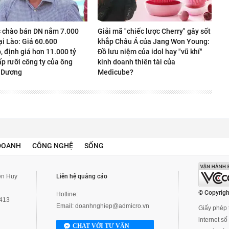
 chào bán DN nắm 7.000
Giải mã "chiếc lược Cherry" gây sốt
ại Lào: Giá 60.600
khắp Châu Á của Jang Won Young:
 định giá hơn 11.000 tỷ
Đồ lưu niệm của idol hay "vũ khí"
p rưỡi công ty của ông
kinh doanh thiên tài của
 Dương
Medicube?
DOANH
CÔNG NGHỆ
SỐNG
yễn Huy
Liên hệ quảng cáo
© Copyrigh
Hotline:
3413
Email:
doanhnghiep@admicro.vn
Giấy phép t
internet s
CHAT VỚI TƯ VẤN