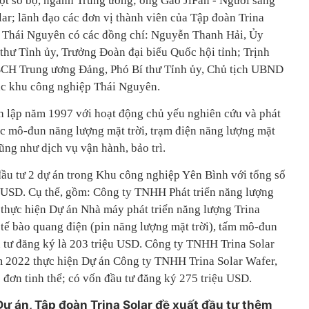
ột số bộ, ngành Trung ương; ông Gao JiFan - Người sáng
lar; lãnh đạo các đơn vị thành viên của Tập đoàn Trina
nh Thái Nguyên có các đồng chí: Nguyễn Thanh Hải, Ủy
hư Tỉnh ủy, Trưởng Đoàn đại biểu Quốc hội tỉnh; Trịnh
BCH Trung ương Đảng, Phó Bí thư Tỉnh ủy, Chủ tịch UBND
ác khu công nghiệp Thái Nguyên.
h lập năm 1997 với hoạt động chủ yếu nghiên cứu và phát
ác mô-đun năng lượng mặt trời, trạm điện năng lượng mặt
ũng như dịch vụ vận hành, bảo trì.
ầu tư 2 dự án trong Khu công nghiệp Yên Bình với tổng số
u USD. Cụ thể, gồm: Công ty TNHH Phát triển năng lượng
 thực hiện Dự án Nhà máy phát triển năng lượng Trina
 tế bào quang điện (pin năng lượng mặt trời), tấm mô-đun
u tư đăng ký là 203 triệu USD. Công ty TNHH Trina Solar
m 2022 thực hiện Dự án Công ty TNHH Trina Solar Wafer,
c đơn tinh thể; có vốn đầu tư đăng ký 275 triệu USD.
 Dự án, Tập đoàn Trina Solar đề xuất đầu tư thêm