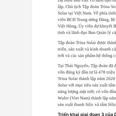
Dự buổi làm việc có lãnh đạo m
lập, Chủ tịch Tập đoàn Trina So
Solar tại Việt Nam. Về phía tỉ
viên BCH Trung ương Đảng, Bí t
Việt Hùng, Ủy viên dự khuyết 
tỉnh và lãnh đạo Ban Quản lý c
Tập đoàn Trina Solar được thàn
triển, sản xuất và kinh doanh c
trời và các sản phẩm hệ thống c
Tại Thái Nguyên, Tập đoàn đã đ
vốn đăng ký đầu tư là 478 triệ
Trina Solar thành lập năm 2020
Solar với mục tiêu sản xuất tấm
năng lượng mặt trời; có vốn đầ
Wafer (Viet Nam) thành lập nă
sản xuất thanh Silic và tấm Sili
Triển khai giai đoạn 3 của