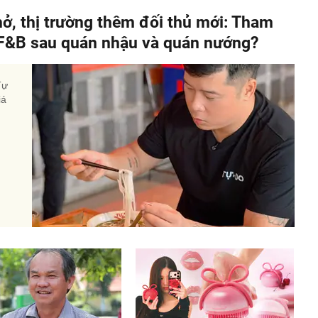
hở, thị trường thêm đối thủ mới: Tham
" F&B sau quán nhậu và quán nướng?
Tự
iá