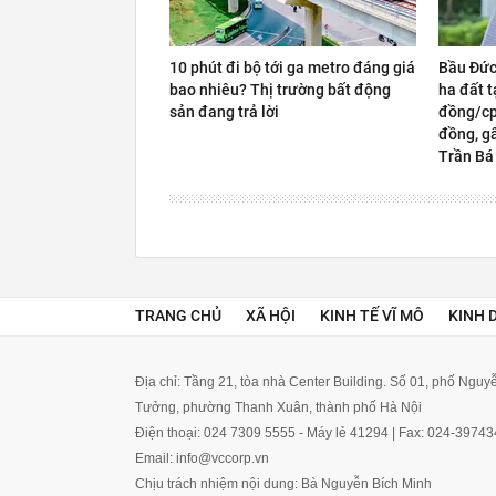
10 phút đi bộ tới ga metro đáng giá
Bầu Đức
bao nhiêu? Thị trường bất động
ha đất t
sản đang trả lời
đồng/cp,
đồng, gấ
Trần Bá
TRANG CHỦ
XÃ HỘI
KINH TẾ VĨ MÔ
KINH 
Địa chỉ: Tầng 21, tòa nhà Center Building. Số 01, phố Ngu
Tưởng, phường Thanh Xuân, thành phố Hà Nội
Điện thoại: 024 7309 5555 - Máy lẻ 41294 | Fax: 024-3974
Email: info@vccorp.vn
Chịu trách nhiệm nội dung: Bà Nguyễn Bích Minh