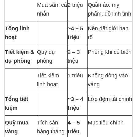
Mua sắm cá
2 triệu
Quần áo, mỹ
nhân
phẩm, đồ linh tinh
Tổng linh
~4 – 5
Nên đặt giới hạn
hoạt
triệu
rõ
Tiết kiệm &
Quỹ dự
2 – 3
Phòng khi có biến
dự phòng
phòng
triệu
Tiết kiệm
1 triệu
Không động vào
linh hoạt
vàng
Tổng tiết
~3 – 4
Lớp đệm tài chính
kiệm
triệu
Quỹ mua
Tích sản
4 – 5
Mục tiêu chính
vàng
hàng tháng
triệu