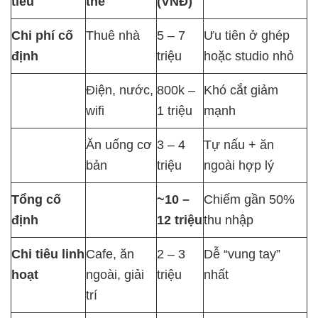
tiêu
thể
(VNĐ)
Chi phí cố
Thuê nhà
5 – 7
Ưu tiên ở ghép
định
triệu
hoặc studio nhỏ
Điện, nước,
800k –
Khó cắt giảm
wifi
1 triệu
mạnh
Ăn uống cơ
3 – 4
Tự nấu + ăn
bản
triệu
ngoài hợp lý
Tổng cố
~10 –
Chiếm gần 50%
định
12 triệu
thu nhập
Chi tiêu linh
Cafe, ăn
2 – 3
Dễ “vung tay”
hoạt
ngoài, giải
triệu
nhất
trí