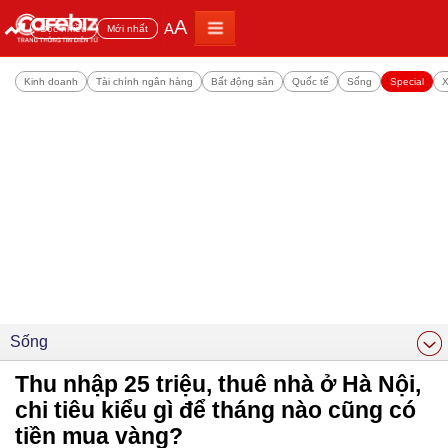
A
A
Đọc nhiều
Mới nhất
Kinh doanh
Tài chính ngân hàng
Bất động sản
Quốc tế
Sống
Special
X
Sống
Thu nhập 25 triệu, thuê nhà ở Hà Nội,
chi tiêu kiểu gì để tháng nào cũng có
tiền mua vàng?