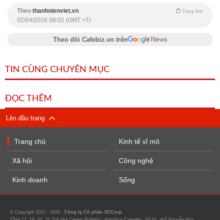
Theo
thanhnienviet.vn
Copy link
02/04/2026 08:02 (GMT +7)
Theo dõi Cafebiz.vn trên
TIN CÙNG CHUYÊN MỤC
ĐỌC THÊM
Lên đầu trang
Trang chủ
Kinh tế vĩ mô
Xã hội
Công nghệ
Kinh doanh
Sống
© Copyright 2012 - 2026 -
Công ty Cổ phần VCCorp.
Tầng 17, 19, 20, 21 Toà nhà Center Building - Hapulico Complex, Số 01, phố Nguyễn Huy