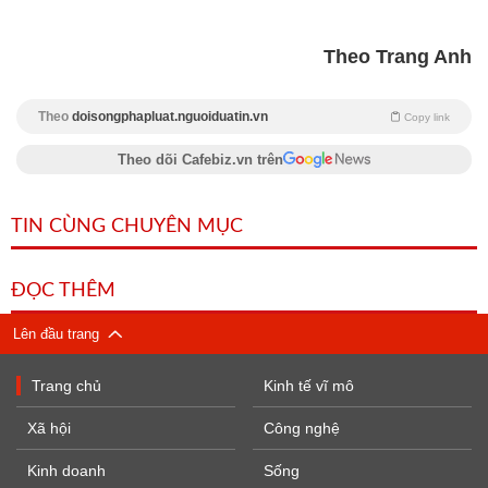
Theo Trang Anh
Theo
doisongphapluat.nguoiduatin.vn
Copy link
Theo dõi Cafebiz.vn trên
TIN CÙNG CHUYÊN MỤC
ĐỌC THÊM
Lên đầu trang
Trang chủ
Kinh tế vĩ mô
Xã hội
Công nghệ
Kinh doanh
Sống