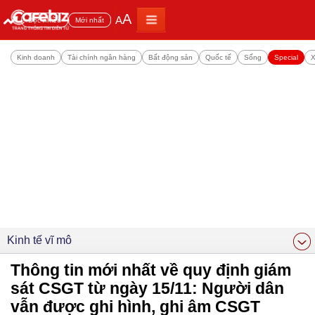
A
A
Đọc nhiều
Mới nhất
Kinh doanh
Tài chính ngân hàng
Bất động sản
Quốc tế
Sống
Special
X
Kinh tế vĩ mô
Thông tin mới nhất về quy định giám
sát CSGT từ ngày 15/11: Người dân
vẫn được ghi hình, ghi âm CSGT