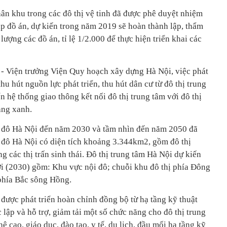
ân khu trong các đô thị vệ tinh đã được phê duyệt nhiệm
ập đồ án, dự kiến trong năm 2019 sẽ hoàn thành lập, thẩm
ượng các đồ án, tỉ lệ 1/2.000 để thực hiện triển khai các
 Viện trưởng Viện Quy hoạch xây dựng Hà Nội, việc phát
hu hút nguồn lực phát triển, thu hút dân cư từ đô thị trung
iển hệ thống giao thông kết nối đô thị trung tâm với đô thị
ang xanh.
đô Hà Nội đến năm 2030 và tầm nhìn đến năm 2050 đã
 đô Hà Nội có diện tích khoảng 3.344km2, gồm đô thị
ng các thị trấn sinh thái. Đô thị trung tâm Hà Nội dự kiến
ời (2030) gồm: Khu vực nội đô; chuỗi khu đô thị phía Đông
 phía Bắc sông Hồng.
h được phát triển hoàn chỉnh đồng bộ từ hạ tầng kỹ thuật
 lập và hỗ trợ, giảm tải một số chức năng cho đô thị trung
 cao, giáo dục, đào tạo, y tế, du lịch, đầu mối hạ tầng kỹ