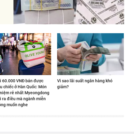
úi 60.000 VNĐ bán được
Vì sao lãi suất ngân hàng khó
ệu chiếc ở Hàn Quốc: Món
giảm?
 niệm rẻ nhất Myeongdong
i ra điều mà ngành miễn
ông muốn nghe