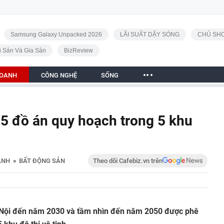
Samsung Galaxy Unpacked 2026
LÃI SUẤT DẬY SÓNG
CHỦ SHO
i Sản Và Gia Sản
BizReview
DOANH
CÔNG NGHỆ
SỐNG
25 đồ án quy hoạch trong 5 khu
ANH
»
BẤT ĐỘNG SẢN
Theo dõi Cafebiz.vn trên
Nội đến năm 2030 và tầm nhìn đến năm 2050 được phê