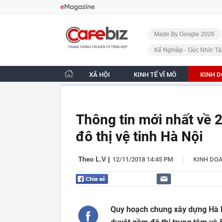
Bỏ qua điều hướng
CafeBiz - Trang chủ
Made By Google 2026
Kế Nghiệp - Góc Nhìn Tà
XÃ HỘI
KINH TẾ VĨ MÔ
KINH 
Thông tin mới nhất về 
đô thị vệ tinh Hà Nội
|
Theo L.V
|
12/11/2018 14:45 PM
KINH DO
Quy hoạch chung xây dựng Hà 