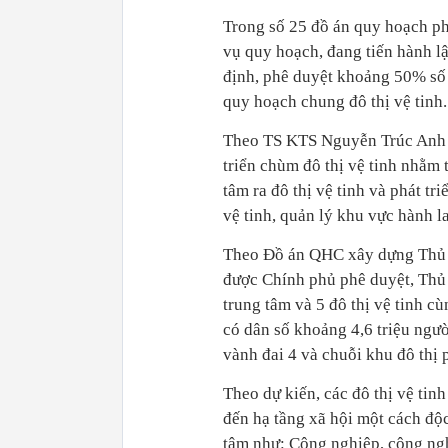
Trong số 25 đồ án quy hoạch ph
vụ quy hoạch, đang tiến hành l
định, phê duyệt khoảng 50% số l
quy hoạch chung đô thị vệ tinh.
Theo TS KTS Nguyễn Trúc Anh -
triển chùm đô thị vệ tinh nhằm t
tâm ra đô thị vệ tinh và phát tr
vệ tinh, quản lý khu vực hành l
Theo Đồ án QHC xây dựng Thủ 
được Chính phủ phê duyệt, Thủ
trung tâm và 5 đô thị vệ tinh cù
có dân số khoảng 4,6 triệu ngư
vành đai 4 và chuỗi khu đô thị
Theo dự kiến, các đô thị vệ tin
đến hạ tầng xã hội một cách độc
tâm như: Công nghiệp, công nghệ