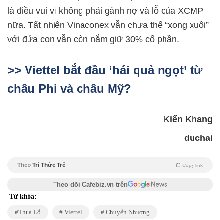
là điều vui vì không phải gánh nợ và lỗ của XCMP
nữa. Tất nhiên Vinaconex vẫn chưa thể “xong xuôi”
với đứa con vẫn còn nắm giữ 30% cổ phần.
>> Viettel bắt đầu ‘hái quả ngọt’ từ
châu Phi và châu Mỹ?
Kiến Khang
duchai
Theo
Trí Thức Trẻ
Copy link
Theo dõi Cafebiz.vn trên
Từ khóa:
Thua Lỗ
Viettel
Chuyển Nhượng