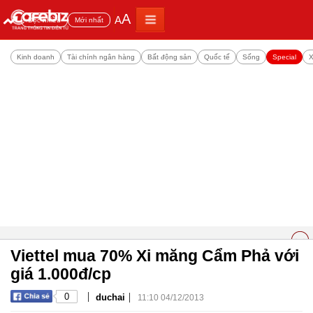
A
A
Đọc nhiều
Mới nhất
Kinh doanh
Tài chính ngân hàng
Bất động sản
Quốc tế
Sống
Special
X
Viettel mua 70% Xi măng Cẩm Phả với
giá 1.000đ/cp
|
|
0
duchai
11:10 04/12/2013