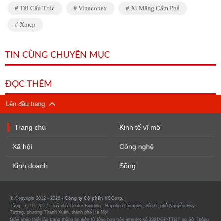
Tái Cấu Trúc
Vinaconex
Xi Măng Cẩm Phả
Xmcp
TIN CÙNG CHUYÊN MỤC
ĐỌC THÊM
Lên đầu trang
Trang chủ
Kinh tế vĩ mô
Xã hội
Công nghệ
Kinh doanh
Sống
© Copyright 2012 - 2026 -
Công ty Cổ phần VCCorp.
Tầng 17, 19, 20, 21 Toà nhà Center Building - Hapulico Complex, Số 01, phố Nguyễn Huy
Tưởng, phường Thanh Xuân, thành phố Hà Nội
Giấy phép thiết lập trang thông tin điện tử tổng hợp trên internet số 3321/GP-TTĐT do Sở Thông