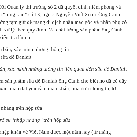
ội Quản lý thị trường số 2 đã quyết định niêm phong và
ại “tổng kho” số 13, ngõ 2 Nguyễn Viết Xuân. Ông Cảnh
trường tạm giữ để mang đi dịch nhãn mác gốc và nhãn phụ có
h xử lý theo quy định. Về chất lượng sản phẩm ông Cảnh
kiểm tra làm rõ.
ản, xác minh những thông tin liên quan đến sữa dê Danlait
n sản phẩm sữa dê Danlait ông Cảnh cho biết họ đã có đầy
 xác nhận đạt yêu cầu nhập khẩu, hóa đơn chứng từ, tờ
rõ sự "nhập nhằng" trên hộp sữa
 nhập khẩu về Việt Nam được một năm nay (từ tháng