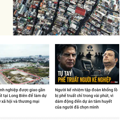
nh nghiệp được giao gần
Người kế nhiệm tập đoàn khổng lồ
t tại Long Biên để làm dự
bị phế truất chỉ trong vài phút, vì
ở xã hội và thương mại
dám động đến dự án tâm huyết
của người đã chọn mình