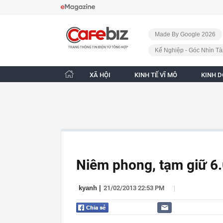
Bỏ qua điều hướng
CafeBiz - Trang chủ
Made By Google 2026
Kế Nghiệp - Góc Nhìn Tà
XÃ HỘI
KINH TẾ VĨ MÔ
KINH 
Niêm phong, tạm giữ 6.
|
kyanh
|
21/02/2013 22:53 PM