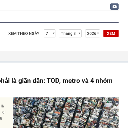
XEM THEO NGÀY
XEM
phải là giãn dân: TOD, metro và 4 nhóm
 là
lại
ng