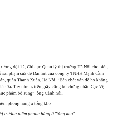
rưởng đội 12, Chi cục Quản lý thị trường Hà Nội cho biết,
 số sai phạm sữa dê Danlait của công ty TNHH Mạnh Cầm
uân, quận Thanh Xuân, Hà Nội. “Bản chất vấn đề họ khẳng
 là sữa. Tuy nhiên, trên giấy công bố chứng nhận Cục Vệ
thực phẩm bổ sung”, ông Cảnh nói.
thị trường niêm phong hàng ở "tổng kho"