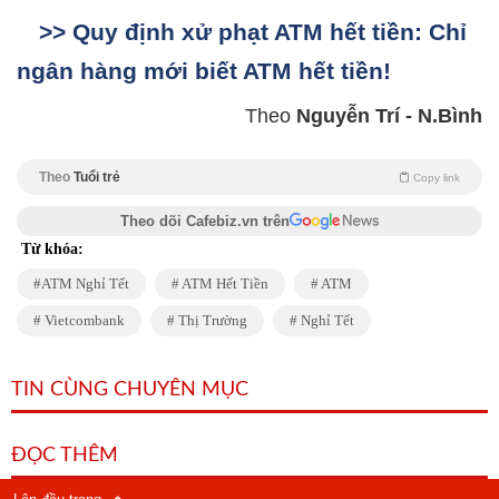
>> Quy định xử phạt ATM hết tiền: Chỉ
ngân hàng mới biết ATM hết tiền!
Theo
Nguyễn Trí - N.Bình
Theo
Tuổi trẻ
Copy link
Theo dõi Cafebiz.vn trên
Từ khóa:
ATM Nghỉ Tết
ATM Hết Tiền
ATM
Vietcombank
Thị Trường
Nghỉ Tết
TIN CÙNG CHUYÊN MỤC
ĐỌC THÊM