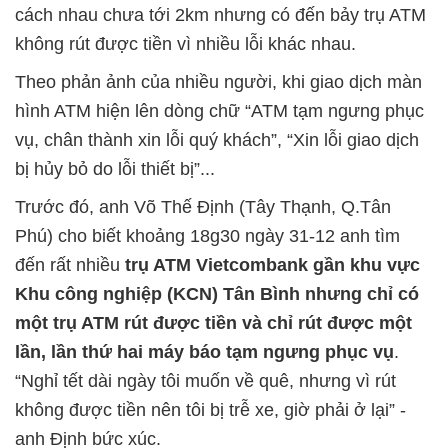
cách nhau chưa tới 2km nhưng có đến bảy trụ ATM
không rút được tiền vì nhiều lỗi khác nhau.
Theo phản ảnh của nhiều người, khi giao dịch màn
hình ATM hiện lên dòng chữ “ATM tạm ngưng phục
vụ, chân thành xin lỗi quý khách”, “Xin lỗi giao dịch
bị hủy bỏ do lỗi thiết bị”...
Trước đó, anh Võ Thế Ðịnh (Tây Thạnh, Q.Tân
Phú) cho biết khoảng 18g30 ngày 31-12 anh tìm
đến rất nhiều
trụ ATM Vietcombank gần khu vực
Khu công nghiệp (KCN) Tân Bình nhưng chỉ có
một trụ ATM rút được tiền và chỉ rút được một
lần, lần thứ hai máy báo tạm ngưng phục vụ
.
“Nghỉ tết dài ngày tôi muốn về quê, nhưng vì rút
không được tiền nên tôi bị trễ xe, giờ phải ở lại” -
anh Ðịnh bức xúc.