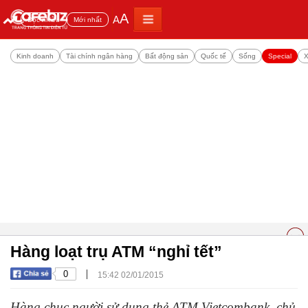
A
A
Đọc nhiều
Mới nhất
Kinh doanh
Tài chính ngân hàng
Bất động sản
Quốc tế
Sống
Special
X
Hàng loạt trụ ATM “nghỉ tết”
|
0
15:42 02/01/2015
Hàng chục người sử dụng thẻ ATM Vietcombank, chủ