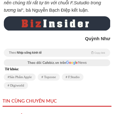
nên chúng tôi rất tự tin với chuỗi F.Sutudio trong
tương lai
", bà Nguyễn Bạch Điệp kết luận.
Quỳnh Như
Theo
Nhịp sống kinh tế
Copy link
Theo dõi Cafebiz.vn trên
Từ khóa:
Sản Phẩm Apple
Topzone
F.Studio
Digiworld
TIN CÙNG CHUYÊN MỤC