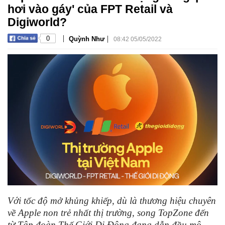
hơi vào gáy' của FPT Retail và
Digiworld?
|
|
0
Quỳnh Như
08:42 05/05/2022
Với tốc độ mở khủng khiếp, dù là thương hiệu chuyên
về Apple non trẻ nhất thị trường, song TopZone đến
từ Tập đoàn Thế Giới Di Động đang dẫn đầu mô