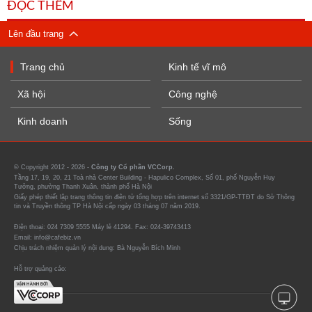
ĐỌC THÊM
Lên đầu trang
Trang chủ
Kinh tế vĩ mô
Xã hội
Công nghệ
Kinh doanh
Sống
© Copyright 2012 - 2026 -
Công ty Cổ phần VCCorp.
Tầng 17, 19, 20, 21 Toà nhà Center Building - Hapulico Complex, Số 01, phố Nguyễn Huy
Tưởng, phường Thanh Xuân, thành phố Hà Nội
Giấy phép thiết lập trang thông tin điện tử tổng hợp trên internet số 3321/GP-TTĐT do Sở Thông
tin và Truyền thông TP Hà Nội cấp ngày 03 tháng 07 năm 2019.
Điện thoại: 024 7309 5555 Máy lẻ 41294. Fax: 024-39743413
Email: info@cafebiz.vn
Chịu trách nhiệm quản lý nội dung: Bà Nguyễn Bích Minh
Hỗ trợ quảng cáo: