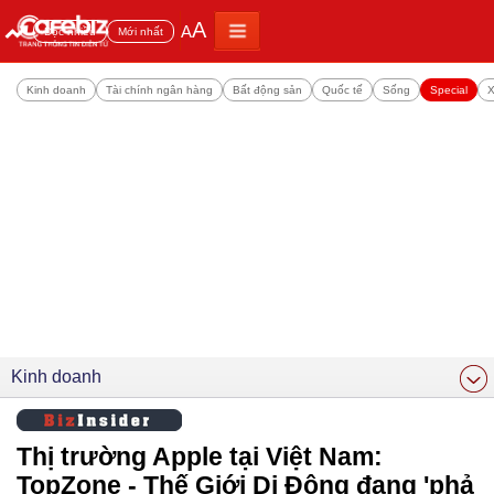
A
A
Đọc nhiều
Mới nhất
Kinh doanh
Tài chính ngân hàng
Bất động sản
Quốc tế
Sống
Special
X
Kinh doanh
Thị trường Apple tại Việt Nam:
TopZone - Thế Giới Di Động đang 'phả