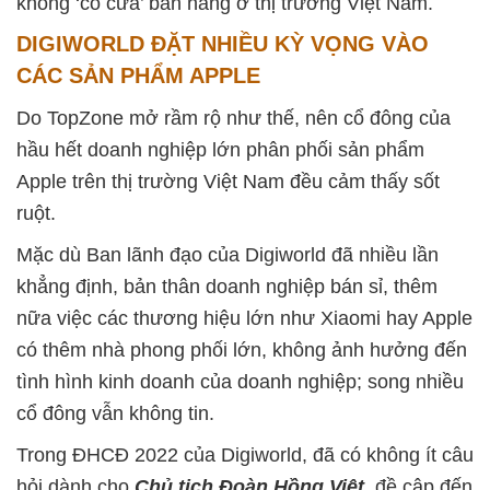
không ‘có cửa’ bán hàng ở thị trường Việt Nam.
DIGIWORLD ĐẶT NHIỀU KỲ VỌNG VÀO
CÁC SẢN PHẨM APPLE
Do TopZone mở rầm rộ như thế, nên cổ đông của
hầu hết doanh nghiệp lớn phân phối sản phẩm
Apple trên thị trường Việt Nam đều cảm thấy sốt
ruột.
Mặc dù Ban lãnh đạo của Digiworld đã nhiều lần
khẳng định, bản thân doanh nghiệp bán sỉ, thêm
nữa việc các thương hiệu lớn như Xiaomi hay Apple
có thêm nhà phong phối lớn, không ảnh hưởng đến
tình hình kinh doanh của doanh nghiệp; song nhiều
cổ đông vẫn không tin.
Trong ĐHCĐ 2022 của Digiworld, đã có không ít câu
hỏi dành cho
Chủ tịch Đoàn Hồng Việt
, đề cập đến