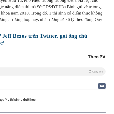
guyễn Hữu Tú, Phó Hiệu trưởng trường ĐH Y Hà Nội cho
được nâng điểm thi mà Sở GD&ĐT Hòa Bình gửi về trường,
a khoa năm 2018. Trong đó, 1 thí sinh có điểm thực không
rường. Trường hợp này, nhà trường sẽ xử lý theo đúng Quy
 Jeff Bezos trên Twitter, gọi ông chủ
c’
Theo PV
Copy link
,
,
học Y
thí sinh
đuổi học