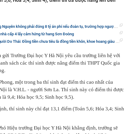
n 5,6; Hóa 3,4; Sinh 4), điểm thi đã được nâng lên đến
ên không phải đóng 8 tỷ án phí nếu đoàn tụ, trường hợp ngược lại sẽ phải đóng thêm
 nhà cấp 4 lấy cảm hứng từ hang Sơn Đoòng
 Thái: Đồng tiền chưa tiêu là đồng tiền khôn, khoe hoang giàu có mới là điều ngu ngốc!
gửi Trường Đại học Y Hà Nội yêu cầu trường liên hệ với
nh sách các thí sinh được nâng điểm thi THPT Quốc gia
ng.
Phong, một trong ba thí sinh đạt điểm thi cao nhất của
ội là V.H.L. - người Sơn La. Thí sinh này có điểm thi được
là 9,4; Hóa học 9,5; Sinh học 9,5).
nh, thí sinh này chỉ đạt 13,1 điểm (Toán 5,6; Hóa 3,4; Sinh
ó Hiệu trưởng Đại học Y Hà Nội khẳng định, trường sẽ