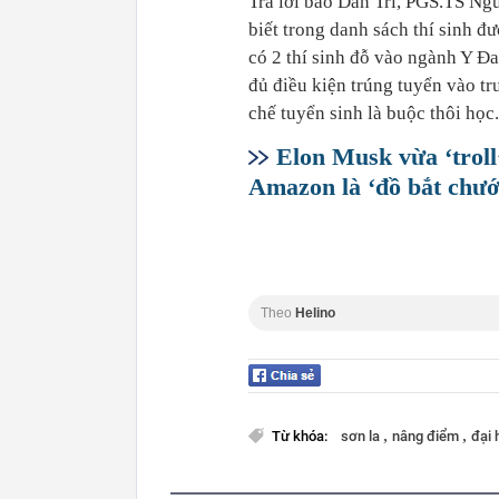
Trả lời báo Dân Trí, PGS.TS N
biết trong danh sách thí sinh 
có 2 thí sinh đỗ vào ngành Y Đ
đủ điều kiện trúng tuyển vào t
chế tuyển sinh là buộc thôi học.
Elon Musk vừa ‘troll’
Amazon là ‘đồ bắt chướ
Theo
Helino
,
,
Từ khóa:
sơn la
nâng điểm
đại 