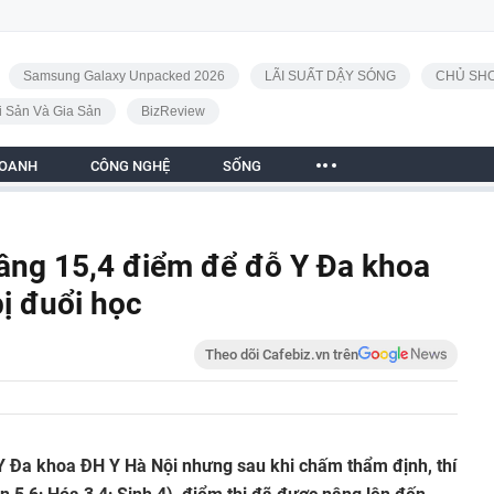
Samsung Galaxy Unpacked 2026
LÃI SUẤT DẬY SÓNG
CHỦ SHO
i Sản Và Gia Sản
BizReview
DOANH
CÔNG NGHỆ
SỐNG
nâng 15,4 điểm để đỗ Y Đa khoa
bị đuổi học
Theo dõi Cafebiz.vn trên
 Y Đa khoa ĐH Y Hà Nội nhưng sau khi chấm thẩm định, thí