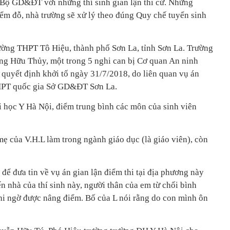
 Bộ GD&ĐT với những thí sinh gian lận thi cử. Những
iểm đỗ, nhà trường sẽ xử lý theo đúng Quy chế tuyển sinh
rường THPT Tô Hiệu, thành phố Sơn La, tỉnh Sơn La. Trường
ng Hữu Thủy, một trong 5 nghi can bị Cơ quan An ninh
a quyết định khởi tố ngày 31/7/2018, do liên quan vụ án
 THPT quốc gia Sở GD&ĐT Sơn La.
i học Y Hà Nội, điểm trung bình các môn của sinh viên
ẹ của V.H.L làm trong ngành giáo dục (là giáo viên), còn
 để đưa tin về vụ án gian lận điểm thi tại địa phương này
n nhà của thí sinh này, người thân của em từ chối bình
hi ngờ được nâng điểm. Bố của L nói rằng do con mình ôn