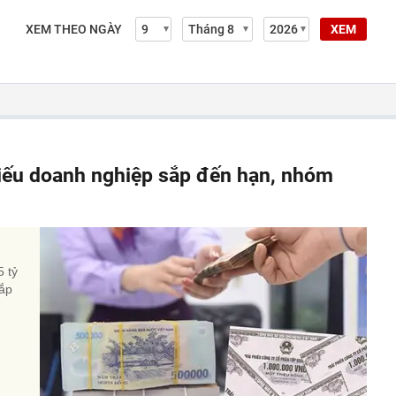
XEM THEO NGÀY
XEM
hiếu doanh nghiệp sắp đến hạn, nhóm
5 tỷ
sắp