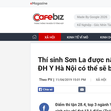
Bỏ qua điều hướng
CafeBiz - Trang chủ
Made By Google 2026
Kế Nghiệp - Góc Nhìn Tà
XÃ HỘI
KINH TẾ VĨ MÔ
KINH 
Thí sinh Sơn La được 
ĐH Y Hà Nội có thể sẽ 
|
Theo PV
|
11/04/2019 15:01 PM
XÃ HỘI
Điểm thi tận 28.4, top 3 ngành