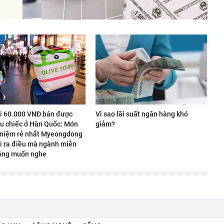
úi 60.000 VNĐ bán được
Vì sao lãi suất ngân hàng khó
ệu chiếc ở Hàn Quốc: Món
giảm?
 niệm rẻ nhất Myeongdong
i ra điều mà ngành miễn
ông muốn nghe