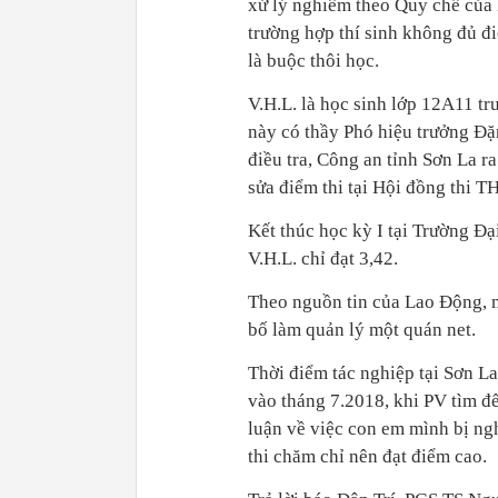
xử lý nghiêm theo Quy chế của
trường hợp thí sinh không đủ đ
là buộc thôi học.
V.H.L. là học sinh lớp 12A11 t
này có thầy Phó hiệu trưởng Đặ
điều tra, Công an tỉnh Sơn La r
sửa điểm thi tại Hội đồng thi
Kết thúc học kỳ I tại Trường Đạ
V.H.L. chỉ đạt 3,42.
Theo nguồn tin của Lao Động, m
bố làm quản lý một quán net.
Thời điểm tác nghiệp tại Sơn La
vào tháng 7.2018, khi PV tìm đế
luận về việc con em mình bị ng
thi chăm chỉ nên đạt điểm cao.