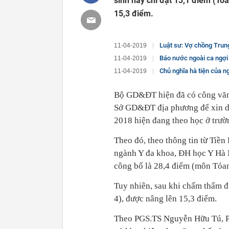
sinh này chỉ đạt 13,1 điểm (Toá
15,3 điểm.
Luật sư: Vợ chồng Trung Nguy
11-04-2019
Báo nước ngoài ca ngợi
11-04-2019
Chủ nghĩa hà tiện của người Do
11-04-2019
Bộ GD&ĐT hiện đã có công văn 
Sở GD&ĐT địa phương để xin da
2018 hiện đang theo học ở trườ
Theo đó, theo thông tin từ Tiền 
ngành Y đa khoa, ĐH học Y Hà N
công bố là 28,4 điểm (môn Tóan 
Tuy nhiên, sau khi chấm thẩm đị
4), được nâng lên 15,3 điểm.
Theo PGS.TS Nguyễn Hữu Tú, Ph