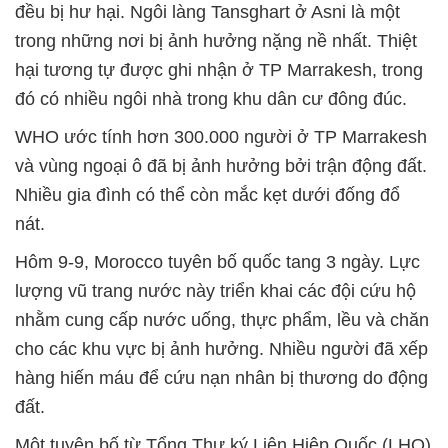
đều bị hư hại. Ngôi làng Tansghart ở Asni là một
trong những nơi bị ảnh hưởng nặng nề nhất. Thiệt
hại tương tự được ghi nhận ở TP Marrakesh, trong
đó có nhiều ngôi nhà trong khu dân cư đông đúc.
WHO ước tính hơn 300.000 người ở TP Marrakesh
và vùng ngoại ô đã bị ảnh hưởng bởi trận động đất.
Nhiều gia đình có thể còn mắc kẹt dưới đống đổ
nát.
Hôm 9-9, Morocco tuyên bố quốc tang 3 ngày. Lực
lượng vũ trang nước này triển khai các đội cứu hộ
nhằm cung cấp nước uống, thực phẩm, lều và chăn
cho các khu vực bị ảnh hưởng. Nhiều người đã xếp
hàng hiến máu để cứu nạn nhân bị thương do động
đất.
Một tuyên bố từ Tổng Thư ký Liên Hiệp Quốc (LHQ)