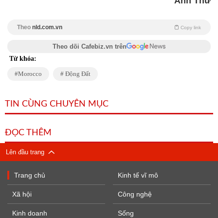
Anh Thư
Theo
nld.com.vn
Copy link
Theo dõi Cafebiz.vn trên
Từ khóa:
Morocco
Động Đất
TIN CÙNG CHUYÊN MỤC
ĐỌC THÊM
Lên đầu trang
Trang chủ
Kinh tế vĩ mô
Xã hội
Công nghệ
Kinh doanh
Sống