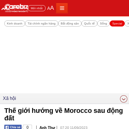
A
A
Đọc nhiều
Mới nhất
Kinh doanh
Tài chính ngân hàng
Bất động sản
Quốc tế
Sống
Special
X
Xã hội
Thế giới hướng về Morocco sau động
đất
|
|
0
Anh Thư
07:20 11/09/2023