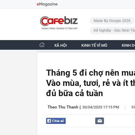
Bỏ qua điều hướng
CafeBiz - Trang chủ
Made By Google 2026
Kế Nghiệp - Góc Nhìn Tà
XÃ HỘI
KINH TẾ VĨ MÔ
KINH 
Tháng 5 đi chợ nên mua 
Vào mùa, tươi, rẻ và ít 
đủ bữa cả tuần
|
Theo Thu Thanh
|
30/04/2025 17:15 PM
S