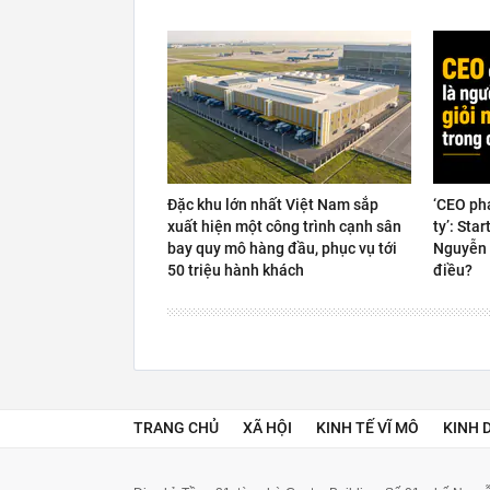
Đặc khu lớn nhất Việt Nam sắp
‘CEO ph
xuất hiện một công trình cạnh sân
ty’: Sta
bay quy mô hàng đầu, phục vụ tới
Nguyễn 
50 triệu hành khách
điều?
TRANG CHỦ
XÃ HỘI
KINH TẾ VĨ MÔ
KINH 