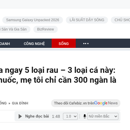
Samsung Galaxy Unpacked 2026
LÃI SUẤT DẬY SÓNG
CHỦ SHO
i Sản Và Gia Sản
BizReview
DOANH
CÔNG NGHỆ
SỐNG
ngay 5 loại rau – 3 loại cá này:
thuốc, mẹ tôi chỉ cần 300 ngàn là
ỐNG
»
GIA ĐÌNH
Theo dõi Cafebiz.vn trên
1:48
Nghe đọc bài