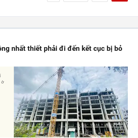
ông nhất thiết phải đi đến kết cục bị bỏ
ế
à ở