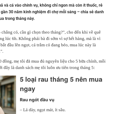
uả và cá vào chính vụ, không chỉ ngon mà còn ít thuốc, rẻ
ó gần 30 năm kinh nghiệm đi chợ mỗi sáng – chia sẻ danh
a trong tháng này.
 chẳng có, cần gì chọn theo tháng?", cho đến khi về quê
ng lúc 6h. Không phải bà đi sớm vì sợ hết hàng, mà là vì
 bắt đầu lên ngọt, cá trắm cỏ đang béo, mua lúc này là
".
00 đồng, mẹ tôi đã mua đủ nguyên liệu cho 5 bữa chính, mỗi
 đây là danh sách mẹ tôi luôn ưu tiên trong tháng 5:
5 loại rau tháng 5 nên mua
ngay
Rau ngót đầu vụ
– Lá dày, ngọt mát, ít sâu.