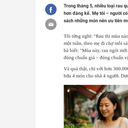
Trong tháng 5, nhiều loại rau q
hơn đáng kể. Mẹ tôi – người c
sách những món nên ưu tiên mu
Tôi từng nghĩ: "Rau thì mùa nào
một tuần, theo mẹ đi chợ mỗi sá
bà biết: "Mùa này, rau ngót mới
đúng chuẩn giá – đúng chuẩn vị
Và quả thật, chỉ với hơn 300.0
bữa 4 món cho nhà 4 người. Dưới