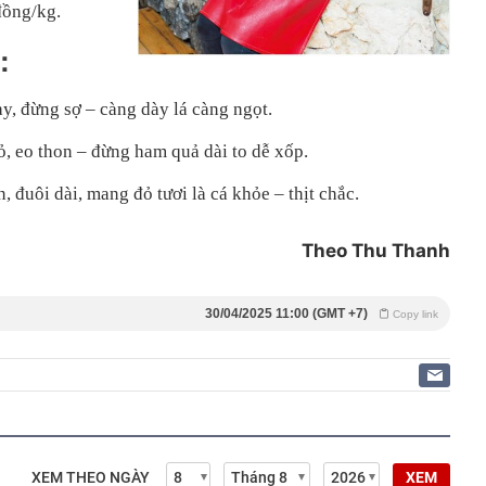
đồng/kg.
:
y, đừng sợ – càng dày lá càng ngọt.
 eo thon – đừng ham quả dài to dễ xốp.
, đuôi dài, mang đỏ tươi là cá khỏe – thịt chắc.
Theo Thu Thanh
30/04/2025 11:00 (GMT +7)
Copy link
XEM THEO NGÀY
XEM