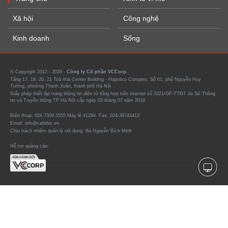
Xã hội
Công nghệ
Kinh doanh
Sống
© Copyright 2012 - 2026 -
Công ty Cổ phần VCCorp.
Tầng 17, 19, 20, 21 Toà nhà Center Building - Hapulico Complex, Số 01, phố Nguyễn Huy
Tưởng, phường Thanh Xuân, thành phố Hà Nội
Giấy phép thiết lập trang thông tin điện tử tổng hợp trên internet số 3321/GP-TTĐT do Sở Thông
tin và Truyền thông TP Hà Nội cấp ngày 03 tháng 07 năm 2019.
Điện thoại: 024 7309 5555 Máy lẻ 41294. Fax: 024-39743413
Email: info@cafebiz.vn
Chịu trách nhiệm quản lý nội dung: Bà Nguyễn Bích Minh
Hỗ trợ quảng cáo: