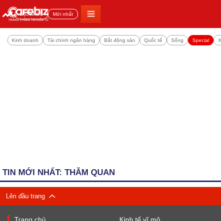
Đọc nhiều
Mới nhất
Kinh doanh
Tài chính ngân hàng
Bất động sản
Quốc tế
Sống
Special
X
TIN MỚI NHẤT: THĂM QUAN
Lên đầu trang
Trang chủ
Kinh tế vĩ mô