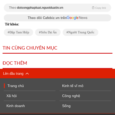
Theo
doisongphapluat.nguoiduatin.vn
Copy link
Theo dõi Cafebiz.vn trên
Từ khóa:
Đập Tam Hiệp
Siêu Dự Án
Người Trung Quốc
TIN CÙNG CHUYÊN MỤC
ĐỌC THÊM
Lên đầu trang
Trang chủ
Kinh tế vĩ mô
Xã hội
Công nghệ
Kinh doanh
Sống