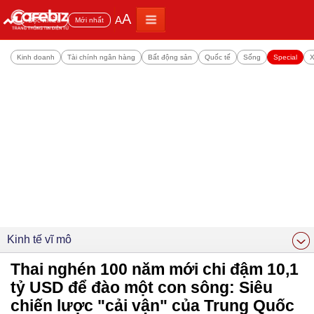
A
A
Đọc nhiều
Mới nhất
Kinh doanh
Tài chính ngân hàng
Bất động sản
Quốc tế
Sống
Special
X
Kinh tế vĩ mô
Thai nghén 100 năm mới chi đậm 10,1
tỷ USD để đào một con sông: Siêu
chiến lược "cải vận" của Trung Quốc