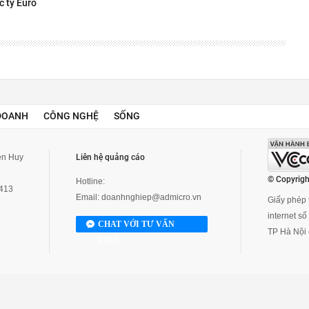
c tỷ Euro
DOANH
CÔNG NGHỆ
SỐNG
yễn Huy
Liên hệ quảng cáo
© Copyrigh
Hotline:
3413
Email:
doanhnghiep@admicro.vn
Giấy phép t
internet s
CHAT VỚI TƯ VẤN
TP Hà Nội 
VIÊN