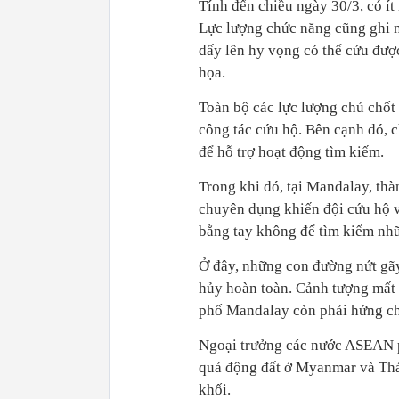
Tính đến chiều ngày 30/3, có ít
Lực lượng chức năng cũng ghi n
dấy lên hy vọng có thể cứu đượ
họa.
Toàn bộ các lực lượng chủ chốt
công tác cứu hộ. Bên cạnh đó, 
để hỗ trợ hoạt động tìm kiếm.
Trong khi đó, tại Mandalay, thà
chuyên dụng khiến đội cứu hộ v
bằng tay không để tìm kiếm nhữ
Ở đây, những con đường nứt gãy
hủy hoàn toàn. Cảnh tượng mất đ
phố Mandalay còn phải hứng ch
Ngoại trưởng các nước ASEAN p
quả động đất ở Myanmar và Thái
khối.