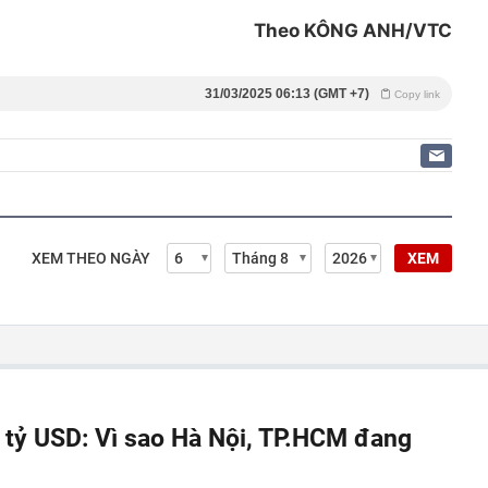
Theo KÔNG ANH/VTC
31/03/2025 06:13 (GMT +7)
Copy link
XEM THEO NGÀY
XEM
á tỷ USD: Vì sao Hà Nội, TP.HCM đang