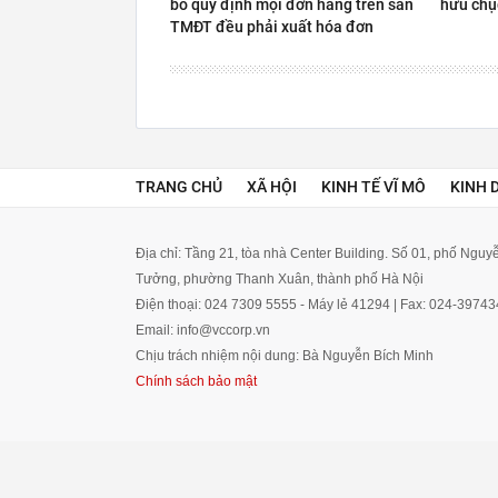
bỏ quy định mọi đơn hàng trên sàn
hữu chụ
TMĐT đều phải xuất hóa đơn
TRANG CHỦ
XÃ HỘI
KINH TẾ VĨ MÔ
KINH 
Địa chỉ: Tầng 21, tòa nhà Center Building. Số 01, phố Ngu
Tưởng, phường Thanh Xuân, thành phố Hà Nội
Điện thoại: 024 7309 5555 - Máy lẻ 41294 | Fax: 024-3974
Email: info@vccorp.vn
Chịu trách nhiệm nội dung: Bà Nguyễn Bích Minh
Chính sách bảo mật