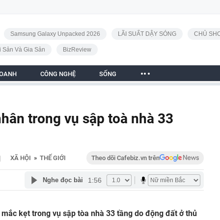
Samsung Galaxy Unpacked 2026
LÃI SUẤT DẬY SÓNG
CHỦ SHO
i Sản Và Gia Sản
BizReview
DOANH
CÔNG NGHỆ
SỐNG
nhân trong vụ sập toà nhà 33
|
XÃ HỘI
»
THẾ GIỚI
Theo dõi Cafebiz.vn trên
1:56
Nghe đọc bài
ị mắc kẹt trong vụ sập tòa nhà 33 tầng do động đất ở thủ