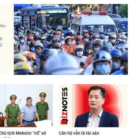
hịu
ng
g
Chủ tịch Mekolor “nổ” sở
Căn hộ vẫn là tài sản