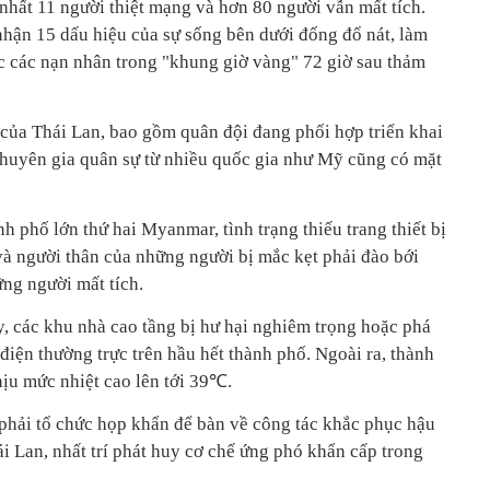
 nhất 11 người thiệt mạng và hơn 80 người vẫn mất tích.
hận 15 dấu hiệu của sự sống bên dưới đống đổ nát, làm
c các nạn nhân trong "khung giờ vàng" 72 giờ sau thảm
 của Thái Lan, bao gồm quân đội đang phối hợp triển khai
chuyên gia quân sự từ nhiều quốc gia như Mỹ cũng có mặt
nh phố lớn thứ hai Myanmar, tình trạng thiếu trang thiết bị
à người thân của những người bị mắc kẹt phải đào bới
ng người mất tích.
, các khu nhà cao tầng bị hư hại nghiêm trọng hoặc phá
iện thường trực trên hầu hết thành phố. Ngoài ra, thành
ịu mức nhiệt cao lên tới 39℃.
hải tổ chức họp khẩn để bàn về công tác khắc phục hậu
 Lan, nhất trí phát huy cơ chế ứng phó khẩn cấp trong