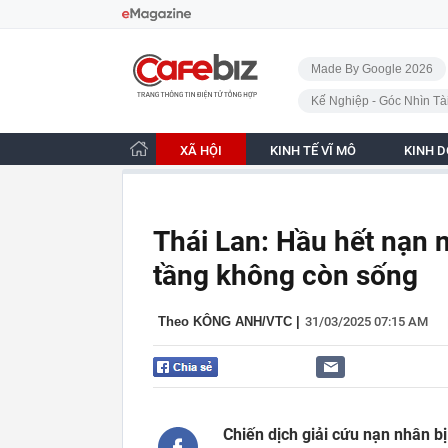
Bỏ qua điều hướng
CafeBiz - Trang chủ
Made By Google 2026
Kế Nghiệp - Góc Nhìn Tà
XÃ HỘI
KINH TẾ VĨ MÔ
KINH 
Thái Lan: Hầu hết nạn 
tầng không còn sống
Theo KÔNG ANH/VTC
|
31/03/2025 07:15 AM
Chiến dịch giải cứu nạn nhân b