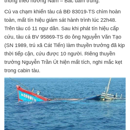
thông theo hướng Nam – Bắc đâm trúng.
Cú va chạm khiến tàu cá BĐ 83019-TS chìm hoàn
toàn, mất tín hiệu giám sát hành trình lúc 22h48.
Trên tàu có 11 ngư dân. Sau khi phát tín hiệu cấp
cứu, tàu cá BV 95869-TS do ông Nguyễn Văn Tạo
(SN 1989, trú xã Cát Tiến) làm thuyền trưởng đã kịp
thời tiếp cận, cứu được 10 người. Riêng thuyền
trưởng Nguyễn Trần Út hiện mất tích, nghi mắc kẹt
trong cabin tàu.