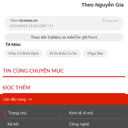
Theo Nguyễn Gia
Theo
vtcnews.vn
Copy link
05/10/2025 18:18 (GMT +7)
Theo dõi Cafebiz.vn trên
Từ khóa:
Tàu Cá Bình Định
Cửa Biển Cà Ná
Ngư Dân
TIN CÙNG CHUYÊN MỤC
ĐỌC THÊM
Lên đầu trang
Trang chủ
Kinh tế vĩ mô
Xã hội
Công nghệ