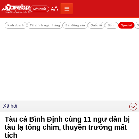
A
A
Đọc nhiều
Mới nhất
Kinh doanh
Tài chính ngân hàng
Bất động sản
Quốc tế
Sống
Special
X
Xã hội
Tàu cá Bình Định cùng 11 ngư dân bị
tàu lạ tông chìm, thuyền trưởng mất
tích