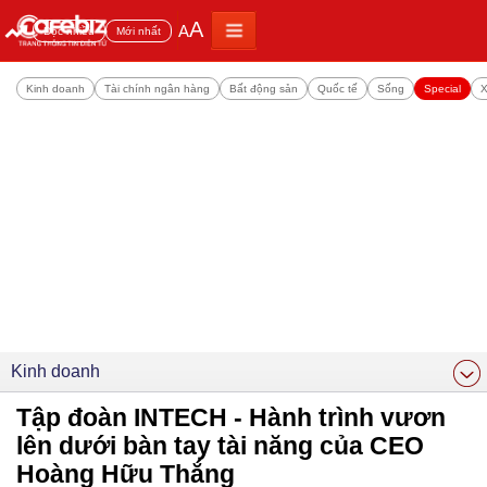
A
A
Đọc nhiều
Mới nhất
Kinh doanh
Tài chính ngân hàng
Bất động sản
Quốc tế
Sống
Special
X
Kinh doanh
Tập đoàn INTECH - Hành trình vươn
lên dưới bàn tay tài năng của CEO
Hoàng Hữu Thắng