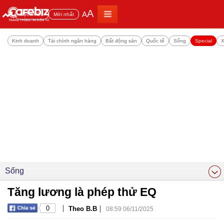
A
A
Đọc nhiều
Mới nhất
Kinh doanh
Tài chính ngân hàng
Bất động sản
Quốc tế
Sống
Special
X
Sống
Tăng lương là phép thử EQ
|
|
0
Theo B.B
08:59 06/11/2025