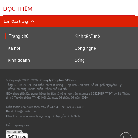
ĐỌC THÊM
Lên đầu trang
Trang chủ
Kinh tế vĩ mô
Xã hội
Công nghệ
Kinh doanh
Sống
© Copyright 2012 - 2026 -
Công ty Cổ phần VCCorp.
Tầng 17, 19, 20, 21 Toà nhà Center Building - Hapulico Complex, Số 01, phố Nguyễn Huy
Tưởng, phường Thanh Xuân, thành phố Hà Nội
Giấy phép thiết lập trang thông tin điện tử tổng hợp trên internet số 3321/GP-TTĐT do Sở Thông
tin và Truyền thông TP Hà Nội cấp ngày 03 tháng 07 năm 2019.
Điện thoại: 024 7309 5555 Máy lẻ 41294. Fax: 024-39743413
Email: info@cafebiz.vn
Chịu trách nhiệm quản lý nội dung: Bà Nguyễn Bích Minh
Hỗ trợ quảng cáo: