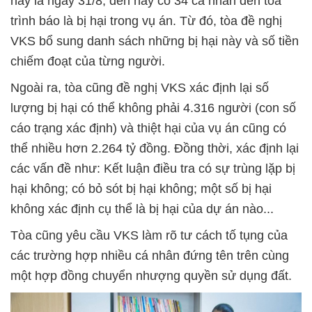
này là ngày 31/8, đến nay có 34 cá nhân đến tòa
trình báo là bị hại trong vụ án. Từ đó, tòa đề nghị
VKS bổ sung danh sách những bị hại này và số tiền
chiếm đoạt của từng người.
Ngoài ra, tòa cũng đề nghị VKS xác định lại số
lượng bị hại có thể không phải 4.316 người (con số
cáo trạng xác định) và thiệt hại của vụ án cũng có
thể nhiều hơn 2.264 tỷ đồng. Đồng thời, xác định lại
các vấn đề như: Kết luận điều tra có sự trùng lặp bị
hại không; có bỏ sót bị hại không; một số bị hại
không xác định cụ thể là bị hại của dự án nào...
Tòa cũng yêu cầu VKS làm rõ tư cách tố tụng của
các trường hợp nhiều cá nhân đứng tên trên cùng
một hợp đồng chuyển nhượng quyền sử dụng đất.