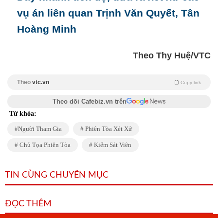
vụ án liên quan Trịnh Văn Quyết, Tân
Hoàng Minh
Theo Thy Huệ/VTC
Theo
vtc.vn
Copy link
Theo dõi Cafebiz.vn trên
Từ khóa:
Người Tham Gia
Phiên Tòa Xét Xử
Chủ Tọa Phiên Tòa
Kiểm Sát Viên
TIN CÙNG CHUYÊN MỤC
ĐỌC THÊM