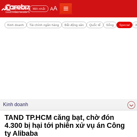
A
A
Đọc nhiều
Mới nhất
Kinh doanh
Tài chính ngân hàng
Bất động sản
Quốc tế
Sống
Special
X
Kinh doanh
TAND TP.HCM căng bạt, chờ đón
4.300 bị hại tới phiên xử vụ án Công
ty Alibaba