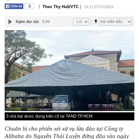
|
|
0
Theo Thy Huệ/VTC
14:11 07/12/2022
Nghe đọc bài
5:09
3 nhà bạt được dựng kiên cố tại TAND TP.HCM.
Chuẩn bị cho phiên xét xử vụ lừa đảo tại Công ty
Alibaba do Nguyễn Thái Luyện đứng đầu vào ngày