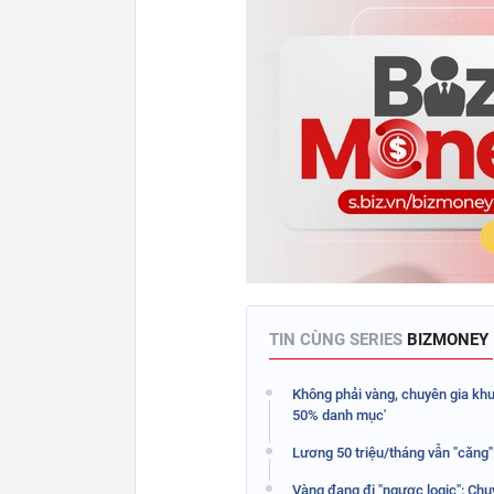
TIN CÙNG SERIES
BIZMONEY
Không phải vàng, chuyên gia khuy
50% danh mục'
Lương 50 triệu/tháng vẫn "căng":
Vàng đang đi "ngược logic": Chu