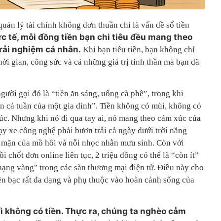
quản lý tài chính không đơn thuần chỉ là vấn đề số tiền
c tế, mỗi đồng tiền bạn chi tiêu đều mang theo
trải nghiệm cá nhân.
Khi bạn tiêu tiền, bạn không chỉ
thời gian, công sức và cả những giá trị tinh thần mà bạn đã
ười gọi đó là “tiền ăn sáng, uống cà phê”, trong khi
ăn cả tuần của một gia đình”. Tiền không có mùi, không có
úc. Nhưng khi nó đi qua tay ai, nó mang theo cảm xúc của
ạy xe công nghệ phải bươn trải cả ngày dưới trời nắng
 mặn của mồ hôi và nỗi nhọc nhằn mưu sinh. Còn với
ồi chốt đơn online liên tục, 2 triệu đồng có thể là “còn ít”
"hạng vàng" trong các sàn thương mại điện tử. Điều này cho
iền bạc rất đa dạng và phụ thuộc vào hoàn cảnh sống của
ì không có tiền. Thực ra, chúng ta nghèo cảm