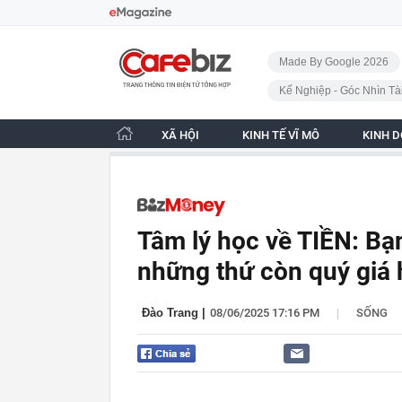
Bỏ qua điều hướng
CafeBiz - Trang chủ
Made By Google 2026
Kế Nghiệp - Góc Nhìn Tà
XÃ HỘI
KINH TẾ VĨ MÔ
KINH 
Tâm lý học về TIỀN: Bạn
những thứ còn quý giá h
|
Đào Trang
|
08/06/2025 17:16 PM
SỐNG