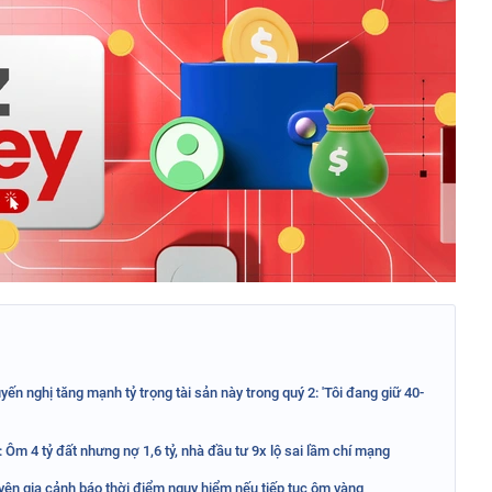
ến nghị tăng mạnh tỷ trọng tài sản này trong quý 2: 'Tôi đang giữ 40-
 Ôm 4 tỷ đất nhưng nợ 1,6 tỷ, nhà đầu tư 9x lộ sai lầm chí mạng
yên gia cảnh báo thời điểm nguy hiểm nếu tiếp tục ôm vàng