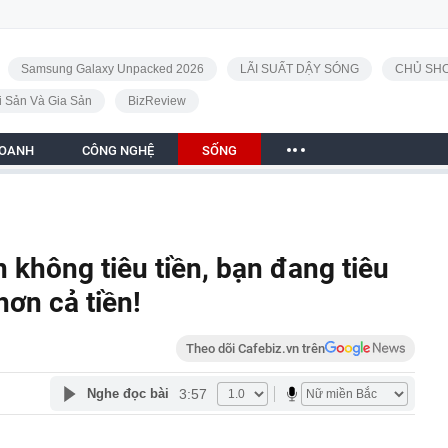
Samsung Galaxy Unpacked 2026
LÃI SUẤT DẬY SÓNG
CHỦ SHO
i Sản Và Gia Sản
BizReview
DOANH
CÔNG NGHỆ
SỐNG
 không tiêu tiền, bạn đang tiêu
ơn cả tiền!
Theo dõi Cafebiz.vn trên
3:57
Nghe đọc bài