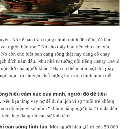
uyện. Nó kể bạn trân trọng chính mình đến đâu, đã làm
 vai người bận rộn.” Nó cho thấy bạn tiêu cho cảm xúc
ài. Nó còn cho biết bạn đang sống thật hay đang cố chạy
ạch đích nằm đâu. Như nhà tư tưởng nổi tiếng Henry David
uộc đời của người khác.” Bạn có thể muốn một đôi giày
một cuộc trò chuyện chất lượng hơn với chính mình mỗi
ông hiểu cảm xúc của mình, người đó dễ tiêu
.
Nếu bạn từng vay nợ để đi du lịch vì sợ “tuổi trẻ không
 mua đồ hiệu vì sợ mình “không bằng người ta,” thì đã đến
 tiền, hay đang rút cạn sự tỉnh táo?
hỉ cần sống tỉnh táo.
Một người hiểu giá trị của 50.000