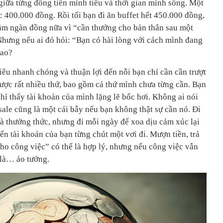
giữa từng đồng tiền mình tiêu và thời gian mình sống. Một
 400.000 đồng. Rồi tối bạn đi ăn buffet hết 450.000 đồng,
trăm ngàn đồng nữa vì “cần thưởng cho bản thân sau một
Nhưng nếu ai đó hỏi: “Bạn có hài lòng với cách mình đang
sao?
tiêu nhanh chóng và thuận lợi đến nỗi bạn chỉ cần cần trượt
ược rất nhiều thứ, bao gồm cả thứ mình chưa từng cần. Bạn
chỉ thấy tài khoản của mình lặng lẽ bốc hơi. Không ai nói
ale cũng là một cái bẫy nếu bạn không thật sự cần nó. Đi
là thưởng thức, nhưng đi mỗi ngày để xoa dịu cảm xúc lại
ến tài khoản của bạn từng chút một vơi đi. Mượn tiền, trả
ho công việc” có thể là hợp lý, nhưng nếu công việc vẫn
ỉ là… ảo tưởng.