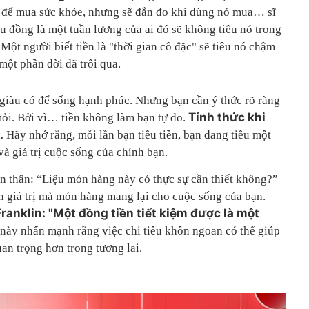
ó để mua sức khỏe, nhưng sẽ đắn đo khi dùng nó mua… sĩ
ệu đồng là một tuần lương của ai đó sẽ không tiêu nó trong
 Một người biết tiền là "thời gian cô đặc" sẽ tiêu nó chậm
 một phần đời đã trôi qua.
giàu có để sống hạnh phúc. Nhưng bạn cần ý thức rõ ràng
Tỉnh thức khi
ỏi. Bởi vì… tiền không làm bạn tự do.
.
Hãy nhớ rằng, mỗi lần bạn tiêu tiền, bạn đang tiêu một
và giá trị cuộc sống của chính bạn.
bản thân: “Liệu món hàng này có thực sự cần thiết không?”
nh giá trị mà món hàng mang lại cho cuộc sống của bạn.
ranklin: "Một đồng tiền tiết kiệm được là một
này nhấn mạnh rằng việc chi tiêu khôn ngoan có thể giúp
an trọng hơn trong tương lai.