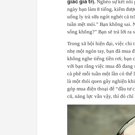
giác giá trị.
Nghèo sự kết nối 
ngày bạn làm 8 tiếng, kiếm được
uống ly trà sữa ngót nghét cả 
tuần mệt mỏi.” Bạn không sai. 
sống không?” Bạn sẽ trả lời ra 
Trong xã hội hiện đại, việc chi 
nhẹ một ngón tay, bạn đã mua đ
không nghe tiếng tiền rơi; bạn 
với bạn rằng việc mua đồ đang s
cà phê mỗi tuần một lần có thể 
là một thói quen gây nghiện khi
góp mua điện thoại để “đầu tư c
cũ, năng lực vẫn vậy, thì đó ch