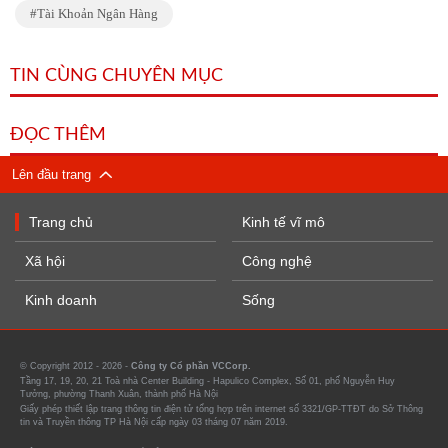
Tài Khoản Ngân Hàng
TIN CÙNG CHUYÊN MỤC
ĐỌC THÊM
Lên đầu trang
Trang chủ
Kinh tế vĩ mô
Xã hội
Công nghệ
Kinh doanh
Sống
© Copyright 2012 - 2026 -
Công ty Cổ phần VCCorp.
Tầng 17, 19, 20, 21 Toà nhà Center Building - Hapulico Complex, Số 01, phố Nguyễn Huy
Tưởng, phường Thanh Xuân, thành phố Hà Nội
Giấy phép thiết lập trang thông tin điện tử tổng hợp trên internet số 3321/GP-TTĐT do Sở Thông
tin và Truyền thông TP Hà Nội cấp ngày 03 tháng 07 năm 2019.