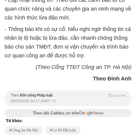
- Cập nhật thông tin: Theo dõi các cảnh báo từ cơ
quan chức năng và các chuyên gia an ninh mạng về
các hình thức lừa đảo mới.
- Thông báo khi có sự cố: Nếu nghi ngờ thông tin cá
nhân bị lộ hoặc bị lừa đảo, cần nhanh chóng thông
báo cho sàn TMĐT, đơn vị vận chuyển và trình báo
cơ quan công an để được hỗ trợ.
(Theo Cổng TTĐT Công an TP. Hà Nội)
Theo Đinh Anh
Theo
Đời sống Pháp luật
Copy link
28/05/2025 20:17 (GMT +7)
Theo dõi Cafebiz.vn trên
Từ khóa:
Công An Hà Nội
Cơ Sở Dữ Liệu