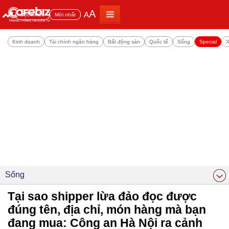
A
A
Đọc nhiều
Mới nhất
Kinh doanh
Tài chính ngân hàng
Bất động sản
Quốc tế
Sống
Special
X
Sống
Tại sao shipper lừa đảo đọc được
đúng tên, địa chỉ, món hàng mà bạn
đang mua: Công an Hà Nội ra cảnh