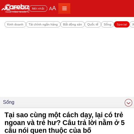
A
A
Đọc nhiều
Mới nhất
Kinh doanh
Tài chính ngân hàng
Bất động sản
Quốc tế
Sống
Special
X
Sống
Tại sao cùng một cách dạy, lại có trẻ
ngoan và trẻ hư? Câu trả lời nằm ở 5
câu nói quen thuộc của bố