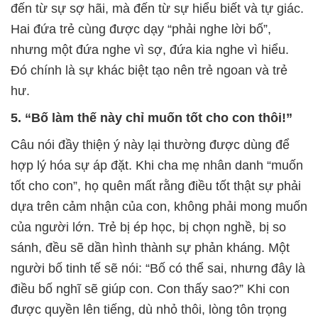
đến từ sự sợ hãi, mà đến từ sự hiểu biết và tự giác.
Hai đứa trẻ cùng được dạy “phải nghe lời bố”,
nhưng một đứa nghe vì sợ, đứa kia nghe vì hiểu.
Đó chính là sự khác biệt tạo nên trẻ ngoan và trẻ
hư.
5. “Bố làm thế này chỉ muốn tốt cho con thôi!”
Câu nói đầy thiện ý này lại thường được dùng để
hợp lý hóa sự áp đặt. Khi cha mẹ nhân danh “muốn
tốt cho con”, họ quên mất rằng điều tốt thật sự phải
dựa trên cảm nhận của con, không phải mong muốn
của người lớn. Trẻ bị ép học, bị chọn nghề, bị so
sánh, đều sẽ dần hình thành sự phản kháng. Một
người bố tinh tế sẽ nói: “Bố có thể sai, nhưng đây là
điều bố nghĩ sẽ giúp con. Con thấy sao?” Khi con
được quyền lên tiếng, dù nhỏ thôi, lòng tôn trọng