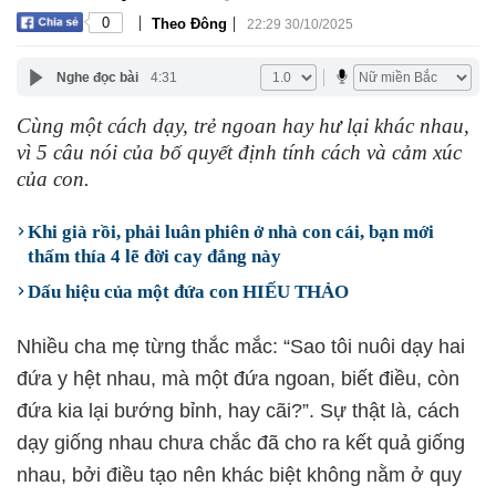
|
|
0
Theo Đông
22:29 30/10/2025
Nghe đọc bài
4:31
Cùng một cách dạy, trẻ ngoan hay hư lại khác nhau,
vì 5 câu nói của bố quyết định tính cách và cảm xúc
của con.
Khi già rồi, phải luân phiên ở nhà con cái, bạn mới
thấm thía 4 lẽ đời cay đắng này
Dấu hiệu của một đứa con HIẾU THẢO
Nhiều cha mẹ từng thắc mắc: “Sao tôi nuôi dạy hai
đứa y hệt nhau, mà một đứa ngoan, biết điều, còn
đứa kia lại bướng bỉnh, hay cãi?”. Sự thật là, cách
dạy giống nhau chưa chắc đã cho ra kết quả giống
nhau, bởi điều tạo nên khác biệt không nằm ở quy