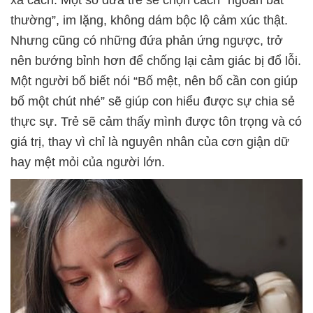
xa cách. Một số đứa trẻ sẽ chọn cách “ngoan bất
thường”, im lặng, không dám bộc lộ cảm xúc thật.
Nhưng cũng có những đứa phản ứng ngược, trở
nên bướng bỉnh hơn để chống lại cảm giác bị đổ lỗi.
Một người bố biết nói “Bố mệt, nên bố cần con giúp
bố một chút nhé” sẽ giúp con hiểu được sự chia sẻ
thực sự. Trẻ sẽ cảm thấy mình được tôn trọng và có
giá trị, thay vì chỉ là nguyên nhân của cơn giận dữ
hay mệt mỏi của người lớn.