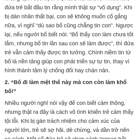
đứa trẻ bắt đầu tin rằng mình thật sự “vô dụng”. Khi
bị dán nhãn thất bại, con sẽ không muốn cố gắng
nữa, vì nghĩ “dù sao bố cũng chẳng tin con”. Ngược
lại, nếu người bố biết nói: “Bố thấy con làm chưa tốt
lắm, nhưng bố tin lần sau con sẽ làm được”, thì đứa
trẻ vẫn cảm thấy được tin tưởng. Chính niềm tin từ
bố là nền tảng giúp con phát triển sự tự tin, thay vì
hình thành tâm lý chống đối hay chán nản.
2. “Bố đi làm mệt thế này mà con còn làm khổ
bố!”
Nhiều người nghĩ nói vậy để con biết cảm thông,
nhưng thật ra đây là cách vô tình khiến trẻ cảm thấy
tội lỗi. Khi bị gán trách nhiệm cho cảm xúc của
người lớn, trẻ sẽ sợ hãi, dè chừng, và dần trở nên