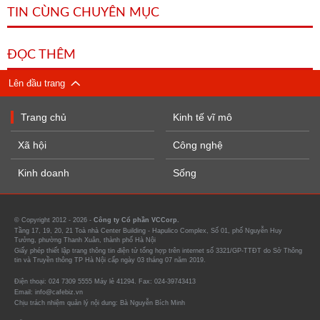
TIN CÙNG CHUYÊN MỤC
ĐỌC THÊM
Lên đầu trang
Trang chủ
Kinh tế vĩ mô
Xã hội
Công nghệ
Kinh doanh
Sống
© Copyright 2012 - 2026 -
Công ty Cổ phần VCCorp.
Tầng 17, 19, 20, 21 Toà nhà Center Building - Hapulico Complex, Số 01, phố Nguyễn Huy
Tưởng, phường Thanh Xuân, thành phố Hà Nội
Giấy phép thiết lập trang thông tin điện tử tổng hợp trên internet số 3321/GP-TTĐT do Sở Thông
tin và Truyền thông TP Hà Nội cấp ngày 03 tháng 07 năm 2019.
Điện thoại: 024 7309 5555 Máy lẻ 41294. Fax: 024-39743413
Email: info@cafebiz.vn
Chịu trách nhiệm quản lý nội dung: Bà Nguyễn Bích Minh