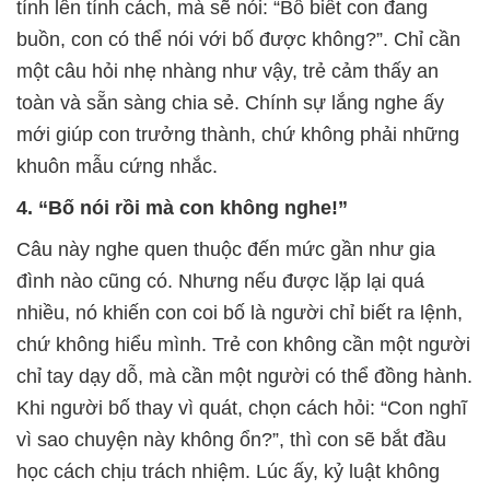
tính lên tính cách, mà sẽ nói: “Bố biết con đang
buồn, con có thể nói với bố được không?”. Chỉ cần
một câu hỏi nhẹ nhàng như vậy, trẻ cảm thấy an
toàn và sẵn sàng chia sẻ. Chính sự lắng nghe ấy
mới giúp con trưởng thành, chứ không phải những
khuôn mẫu cứng nhắc.
4. “Bố nói rồi mà con không nghe!”
Câu này nghe quen thuộc đến mức gần như gia
đình nào cũng có. Nhưng nếu được lặp lại quá
nhiều, nó khiến con coi bố là người chỉ biết ra lệnh,
chứ không hiểu mình. Trẻ con không cần một người
chỉ tay dạy dỗ, mà cần một người có thể đồng hành.
Khi người bố thay vì quát, chọn cách hỏi: “Con nghĩ
vì sao chuyện này không ổn?”, thì con sẽ bắt đầu
học cách chịu trách nhiệm. Lúc ấy, kỷ luật không