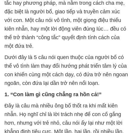
tắc hay phương pháp, mà nằm trong cách cha mẹ,
đặc biệt là người bố, giao tiếp và truyền cảm xúc
với con. Một câu nói vô tình, một giọng điệu thiếu
kiên nhẫn, hay một lời động viên đúng lúc… đều có
thể trở thành “công tắc” quyết định tính cách của
một đứa trẻ.
Dưới đây là 5 câu nói quen thuộc của người bố có
thể vô tình làm thay đổi hướng phát triển tâm lý của
con khiến cùng một cách dạy, có đứa trở nên ngoan
ngoãn, còn đứa lại dần trở nên nổi loạn.
1. “Con làm gì cũng chẳng ra hồn cả!”
Đây là câu mà nhiều ông bố thốt ra khi mất kiên
nhẫn. Họ nghĩ chỉ là lời trách nhẹ để con cố gắng
hơn, nhưng với trẻ nhỏ, câu nói ấy lại như một lời
khẳng định tiêu cực. Một lần, hai lần, rồi nhiều lần,