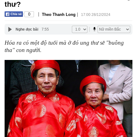
thư?
|
|
0
Theo Thanh Long
17:00 28/12/2024
Nghe đọc bài
7:55
Hóa ra có một độ tuổi mà ở đó ung thư sẽ "buông
tha" con người.