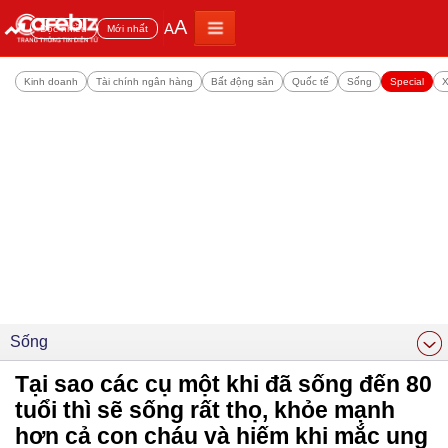
A
A
Đọc nhiều
Mới nhất
Kinh doanh
Tài chính ngân hàng
Bất động sản
Quốc tế
Sống
Special
X
Sống
Tại sao các cụ một khi đã sống đến 80
tuổi thì sẽ sống rất thọ, khỏe mạnh
hơn cả con cháu và hiếm khi mắc ung