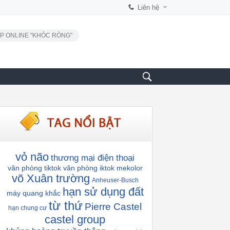
Liên hệ
P ONLINE "KHÓC RÒNG"
vỏ não
thương mại điện thoại
văn phòng tiktok
văn phòng iktok
mekolor
võ Xuân trường
Anheuser-Busch
hạn sử dụng đất
máy quang khắc
từ thứ
Pierre Castel
hạn chung cư
castel group