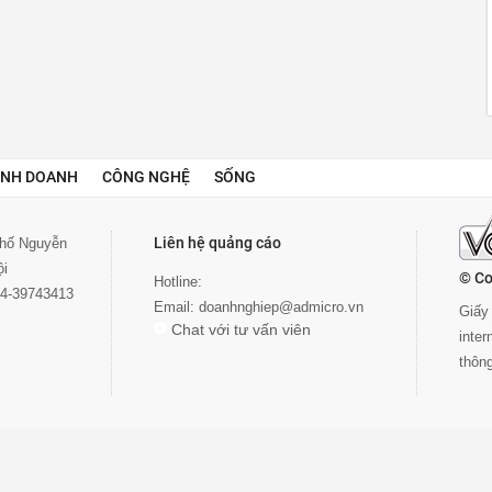
INH DOANH
CÔNG NGHỆ
SỐNG
Liên hệ quảng cáo
 phố Nguyễn
ội
© Co
Hotline:
024-39743413
Email:
doanhnghiep@admicro.vn
Giấy 
Chat với tư vấn viên
inte
thôn