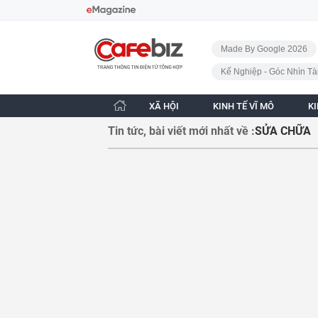
Bỏ qua điều hướng
CafeBiz - Trang chủ
Made By Google 2026
Kế Nghiệp - Góc Nhìn Tà
XÃ HỘI
KINH TẾ VĨ MÔ
K
Tin tức, bài viết mới nhất về :
SỬA CHỮA