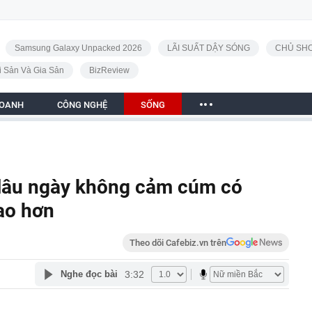
Samsung Galaxy Unpacked 2026
LÃI SUẤT DẬY SÓNG
CHỦ SHO
i Sản Và Gia Sản
BizReview
DOANH
CÔNG NGHỆ
SỐNG
 lâu ngày không cảm cúm có
ao hơn
Theo dõi Cafebiz.vn trên
3:32
Nghe đọc bài