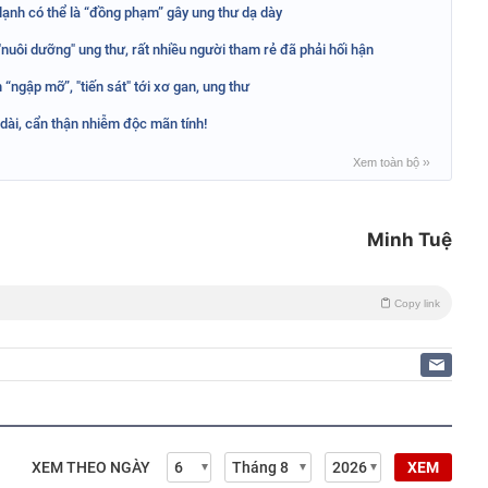
 lạnh có thể là “đồng phạm” gây ung thư dạ dày
 "nuôi dưỡng" ung thư, rất nhiều người tham rẻ đã phải hối hận
 “ngập mỡ”, "tiến sát" tới xơ gan, ung thư
 dài, cẩn thận nhiễm độc mãn tính!
Xem toàn bộ
››
Minh Tuệ
Copy link
XEM THEO NGÀY
XEM