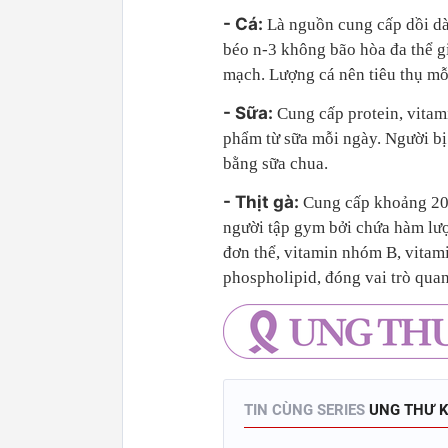
- Cá:
Là nguồn cung cấp dồi dào
béo n-3 không bão hòa đa thể 
mạch. Lượng cá nên tiêu thụ mỗi
- Sữa:
Cung cấp protein, vitam
phẩm từ sữa mỗi ngày. Người bị
bằng sữa chua.
- Thịt gà:
Cung cấp khoảng 20% 
người tập gym bởi chứa hàm lượn
đơn thể, vitamin nhóm B, vitami
phospholipid, đóng vai trò quan 
TIN CÙNG SERIES
UNG THƯ K