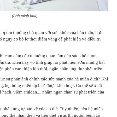
(Ảnh minh hoạ)
 bị ốm thường chủ quan với sức khỏe của bản thân, ít đi
ó nguy cơ bỏ lỡ thời điểm vàng để phát hiện và điều trị
 bị cảm cúm có xu hướng quan tâm đến sức khỏe hơn,
m tra. Điều này vô tình giúp họ phát hiện sớm những bất
ện pháp can thiệp kịp thời, ngăn chặn ung thư phát triển.
hực sự phản ánh chính xác sức mạnh của hệ miễn dịch? Khi
ng, hệ thống miễn dịch sẽ được kích hoạt. Cơ thể sẽ xuất
i hạch, viêm amidan,... nhằm ngăn chặn sự phát triển của
t phản ứng tự bảo vệ của cơ thể. Tuy nhiên, nếu hệ miễn
ông thể nhận diện và tiêu diệt virus thì người bệnh có