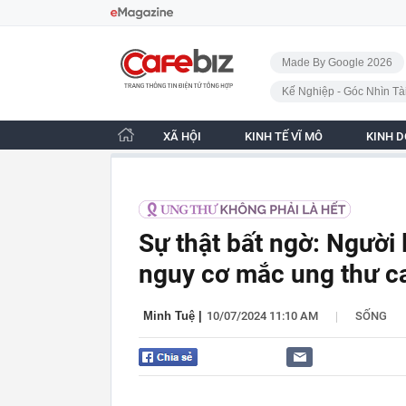
Bỏ qua điều hướng
CafeBiz - Trang chủ
Made By Google 2026
Kế Nghiệp - Góc Nhìn Tà
XÃ HỘI
KINH TẾ VĨ MÔ
KINH 
Sự thật bất ngờ: Người
nguy cơ mắc ung thư c
|
Minh Tuệ
|
10/07/2024 11:10 AM
SỐNG