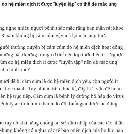
o hệ miễn dịch ít được "luyện tập" có thể dễ mắc ung
ng nghe nhiều người bệnh thắc mắc rằng bản thân rất khỏe
7, 8 năm không bị cảm cúm vậy mà lại mắc ung thư.
người thường xuyên bị cảm cúm do hệ miễn dịch hoạt động
 những bất thường trong cơ thể nên kịp thời điều trị. Ngược
cúm do hệ miễn dịch ít được "luyện tập" nên dễ mắc ung
ịnh chính xác?
ười dễ bị cảm cúm là do hệ miễn dịch yếu, còn người ít
 khỏe mạnh. Tuy nhiên, trên thực tế, đây là 2 vấn đề hoàn
iên hệ trực tiếp. Cảm cúm là bệnh lý đường hô hấp do virus
bệnh lý ác tính hình thành do đột biến gen dưới tác động
au tuy có khả năng chống lại sự xâm nhập của các tác nhân
 Nhưng không có nghĩa các tế bào miễn dịch của họ lúc nào