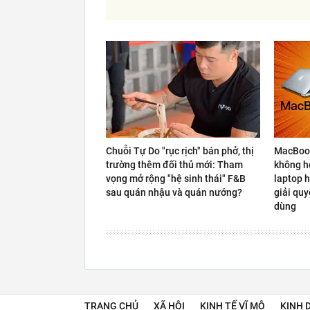
Chuỗi Tự Do "rục rịch" bán phở, thị
MacBook
trường thêm đối thủ mới: Tham
không hợ
vọng mở rộng "hệ sinh thái" F&B
laptop h
sau quán nhậu và quán nướng?
giải quy
dùng
TRANG CHỦ
XÃ HỘI
KINH TẾ VĨ MÔ
KINH 