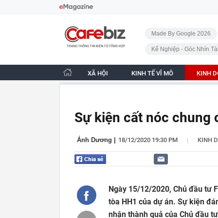
Bỏ qua điều hướng
CafeBiz - Trang chủ
Made By Google 2026
Kế Nghiệp - Góc Nhìn Tà
XÃ HỘI
KINH TẾ VĨ MÔ
KINH 
Sự kiện cất nóc chung
|
Ánh Dương
|
18/12/2020 19:30 PM
KINH 
Ngày 15/12/2020, Chủ đầu tư FL
tòa HH1 của dự án. Sự kiện đán
nhận thành quả của Chủ đầu tư,