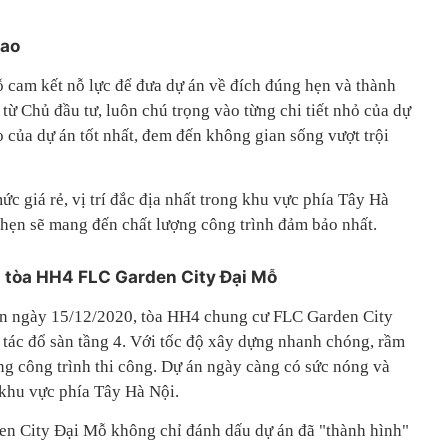
iao
am kết nỗ lực để đưa dự án về đích đúng hẹn và thành
 từ Chủ đầu tư, luôn chú trọng vào từng chi tiết nhỏ của dự
 của dự án tốt nhất, đem đến không gian sống vượt trội
 giá rẻ, vị trí đắc địa nhất trong khu vực phía Tây Hà
 hẹn sẽ mang đến chất lượng công trình đảm bảo nhất.
g tòa HH4 FLC Garden City Đại Mỗ
 án ngày 15/12/2020, tòa HH4 chung cư FLC Garden City
tác đổ sàn tầng 4. Với tốc độ xây dựng nhanh chóng, rầm
ng công trình thi công. Dự án ngày càng có sức nóng và
khu vực phía Tây Hà Nội.
en City Đại Mỗ không chỉ đánh dấu dự án đã "thành hình"