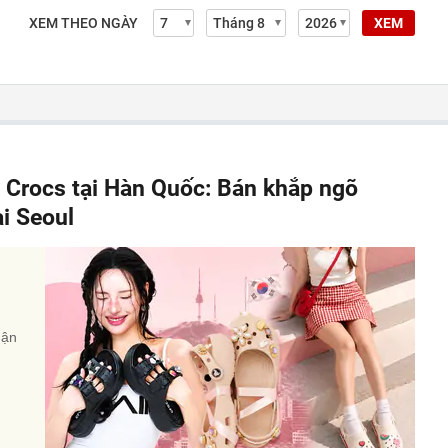
XEM THEO NGÀY
XEM
" Crocs tại Hàn Quốc: Bán khắp ngõ
ại Seoul
uận