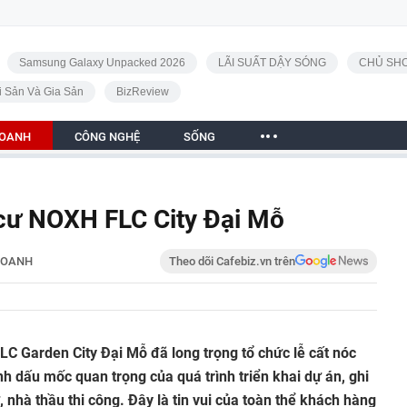
Samsung Galaxy Unpacked 2026
LÃI SUẤT DẬY SÓNG
CHỦ SHO
i Sản Và Gia Sản
BizReview
DOANH
CÔNG NGHỆ
SỐNG
 cư NOXH FLC City Đại Mỗ
DOANH
Theo dõi Cafebiz.vn trên
C Garden City Đại Mỗ đã long trọng tổ chức lễ cất nóc
h dấu mốc quan trọng của quá trình triển khai dự án, ghi
 nhà thầu thi công. Đây là tin vui của toàn thể khách hàng