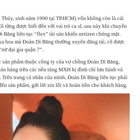
Thúy, sinh năm 1990 tại TP.HCM) vốn không còn là cái
ô từng được biết đến với vai trò ca sĩ, sau này khi chuyển
 Băng liên tục “flex” tài sản khiến netizen chóng mặt.
 xa hoa mà Đoàn Di Băng thường xuyên đăng tải, cô được
“nữ đại gia quận 7”.
ác sản phẩm thuộc công ty của vợ chồng Đoàn Di Băng,
bán hàng trên các nền tảng MXH bị đình chỉ lưu hành và
. Trên trang cá nhân của mình, Đoàn Di Băng liên tục phải
đến sản phẩm, gửi lời xin lỗi và hoàn tiền cho khách hàng.