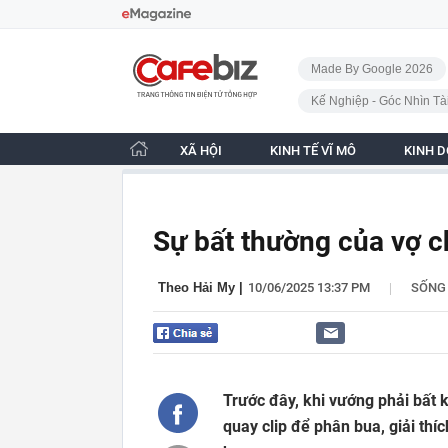
Bỏ qua điều hướng
CafeBiz - Trang chủ
Made By Google 2026
Kế Nghiệp - Góc Nhìn Tà
XÃ HỘI
KINH TẾ VĨ MÔ
KINH 
Sự bất thường của vợ 
|
Theo Hải My
|
10/06/2025 13:37 PM
SỐNG
Trước đây, khi vướng phải bất 
quay clip để phân bua, giải th