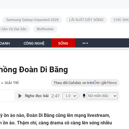
Samsung Galaxy Unpacked 2026
LÃI SUẤT DẬY SÓNG
CHỦ SHO
i Sản Và Gia Sản
BizReview
DOANH
CÔNG NGHỆ
SỐNG
chồng Đoàn Di Băng
»
GIẢI TRÍ
Theo dõi Cafebiz.vn trên
2:47
Nghe đọc bài
kỳ ồn ào nào, Đoàn Di Băng cũng lên mạng livestream,
ích ồn ào. Thậm chí, càng drama cô càng lên sóng nhiều