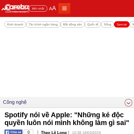
A
A
Đọc nhiều
Mới nhất
Kinh doanh
Tài chính ngân hàng
Bất động sản
Quốc tế
Sống
Special
X
Công nghệ
Spotify nói về Apple: "Những kẻ độc
quyền luôn nói mình không làm gì sai"
|
|
0
Theo Lê Long
10:38 18/03/2019