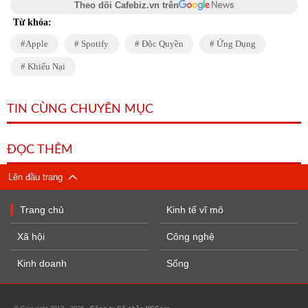
Theo dõi Cafebiz.vn trên
Từ khóa:
Apple
Spotify
Độc Quyền
Ứng Dụng
Khiếu Nại
TIN CÙNG CHUYÊN MỤC
ĐỌC THÊM
Lên đầu trang
Trang chủ
Kinh tế vĩ mô
Xã hội
Công nghệ
Kinh doanh
Sống