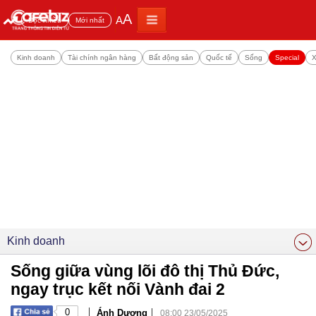
A
A
Đọc nhiều
Mới nhất
Kinh doanh
Tài chính ngân hàng
Bất động sản
Quốc tế
Sống
Special
X
Kinh doanh
Sống giữa vùng lõi đô thị Thủ Đức,
ngay trục kết nối Vành đai 2
|
|
0
Ánh Dương
08:00 23/05/2025