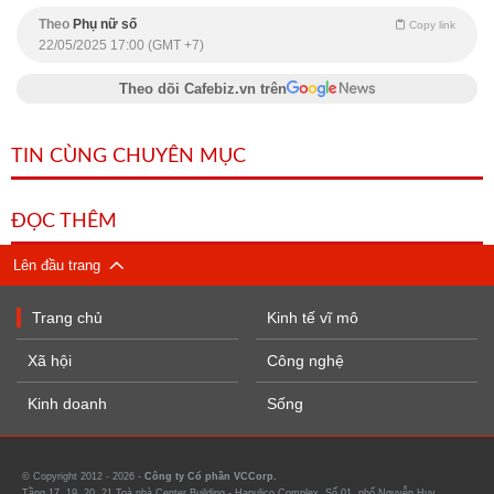
Theo
Phụ nữ số
Copy link
22/05/2025 17:00 (GMT +7)
Theo dõi Cafebiz.vn trên
TIN CÙNG CHUYÊN MỤC
ĐỌC THÊM
Lên đầu trang
Trang chủ
Kinh tế vĩ mô
Xã hội
Công nghệ
Kinh doanh
Sống
© Copyright 2012 - 2026 -
Công ty Cổ phần VCCorp.
Tầng 17, 19, 20, 21 Toà nhà Center Building - Hapulico Complex, Số 01, phố Nguyễn Huy