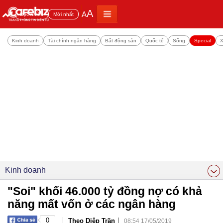
A
A
Đọc nhiều
Mới nhất
Kinh doanh
Tài chính ngân hàng
Bất động sản
Quốc tế
Sống
Special
X
Kinh doanh
"Soi" khối 46.000 tỷ đồng nợ có khả
năng mất vốn ở các ngân hàng
|
|
0
Theo Diệp Trần
08:54 17/05/2019