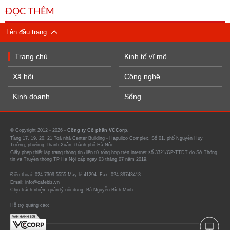
ĐỌC THÊM
Lên đầu trang
Trang chủ
Kinh tế vĩ mô
Xã hội
Công nghệ
Kinh doanh
Sống
© Copyright 2012 - 2026 -
Công ty Cổ phần VCCorp.
Tầng 17, 19, 20, 21 Toà nhà Center Building - Hapulico Complex, Số 01, phố Nguyễn Huy
Tưởng, phường Thanh Xuân, thành phố Hà Nội
Giấy phép thiết lập trang thông tin điện tử tổng hợp trên internet số 3321/GP-TTĐT do Sở Thông
tin và Truyền thông TP Hà Nội cấp ngày 03 tháng 07 năm 2019.
Điện thoại: 024 7309 5555 Máy lẻ 41294. Fax: 024-39743413
Email: info@cafebiz.vn
Chịu trách nhiệm quản lý nội dung: Bà Nguyễn Bích Minh
Hỗ trợ quảng cáo: