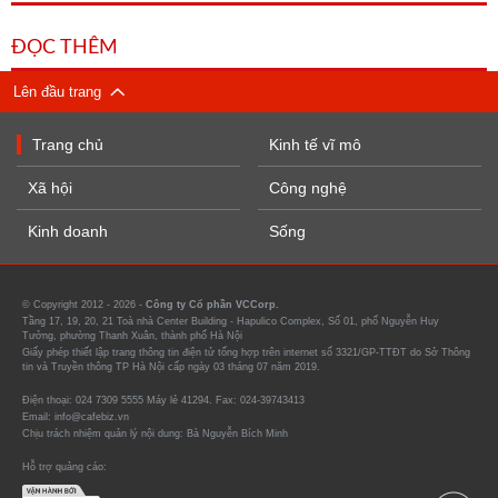
ĐỌC THÊM
Lên đầu trang
Trang chủ
Kinh tế vĩ mô
Xã hội
Công nghệ
Kinh doanh
Sống
© Copyright 2012 - 2026 -
Công ty Cổ phần VCCorp.
Tầng 17, 19, 20, 21 Toà nhà Center Building - Hapulico Complex, Số 01, phố Nguyễn Huy
Tưởng, phường Thanh Xuân, thành phố Hà Nội
Giấy phép thiết lập trang thông tin điện tử tổng hợp trên internet số 3321/GP-TTĐT do Sở Thông
tin và Truyền thông TP Hà Nội cấp ngày 03 tháng 07 năm 2019.
Điện thoại: 024 7309 5555 Máy lẻ 41294. Fax: 024-39743413
Email: info@cafebiz.vn
Chịu trách nhiệm quản lý nội dung: Bà Nguyễn Bích Minh
Hỗ trợ quảng cáo: