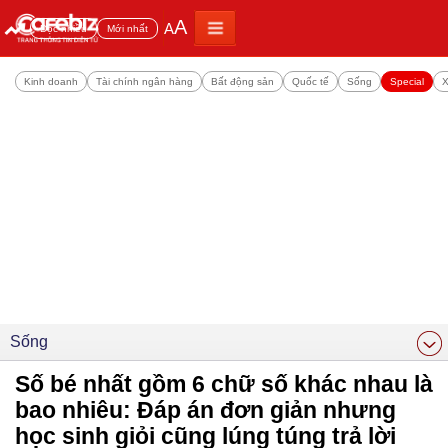
A
A
Đọc nhiều
Mới nhất
Kinh doanh
Tài chính ngân hàng
Bất động sản
Quốc tế
Sống
Special
X
Sống
Số bé nhất gồm 6 chữ số khác nhau là
bao nhiêu: Đáp án đơn giản nhưng
học sinh giỏi cũng lúng túng trả lời