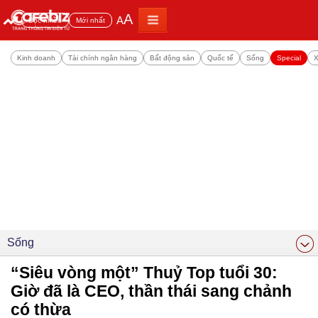
A
A
Đọc nhiều
Mới nhất
Kinh doanh
Tài chính ngân hàng
Bất động sản
Quốc tế
Sống
Special
X
Sống
“Siêu vòng một” Thuỷ Top tuổi 30:
Giờ đã là CEO, thần thái sang chảnh
có thừa