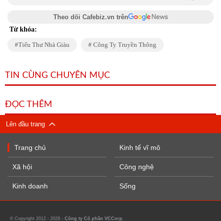
Theo dõi Cafebiz.vn trên
Từ khóa:
Tiểu Thư Nhà Giàu
Công Ty Truyền Thông
TIN CÙNG CHUYÊN MỤC
ĐỌC THÊM
Lên đầu trang
Trang chủ
Kinh tế vĩ mô
Xã hội
Công nghệ
Kinh doanh
Sống
© Copyright 2012 - 2026 -
Công ty Cổ phần VCCorp.