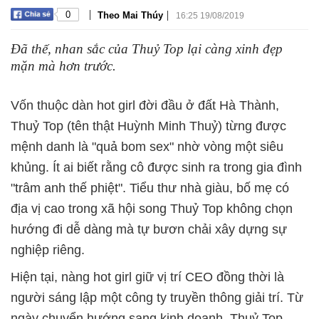
|
|
0
Theo Mai Thúy
16:25 19/08/2019
Đã thế, nhan sắc của Thuỷ Top lại càng xinh đẹp
mặn mà hơn trước.
Vốn thuộc dàn hot girl đời đầu ở đất Hà Thành,
Thuỷ Top (tên thật Huỳnh Minh Thuỷ) từng được
mệnh danh là "quả bom sex" nhờ vòng một siêu
khủng. Ít ai biết rằng cô được sinh ra trong gia đình
"trâm anh thế phiệt". Tiểu thư nhà giàu, bố mẹ có
địa vị cao trong xã hội song Thuỷ Top không chọn
hướng đi dễ dàng mà tự bươn chải xây dựng sự
nghiệp riêng.
Hiện tại, nàng hot girl giữ vị trí CEO đồng thời là
người sáng lập một công ty truyền thông giải trí. Từ
ngày chuyển hướng sang kinh doanh, Thuỷ Top