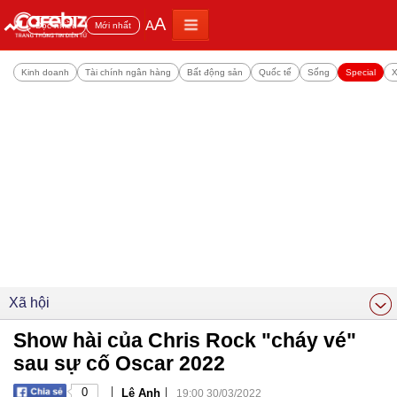
A
A
Đọc nhiều
Mới nhất
Kinh doanh
Tài chính ngân hàng
Bất động sản
Quốc tế
Sống
Special
X
Xã hội
Show hài của Chris Rock "cháy vé"
sau sự cố Oscar 2022
|
|
0
Lê Anh
19:00 30/03/2022