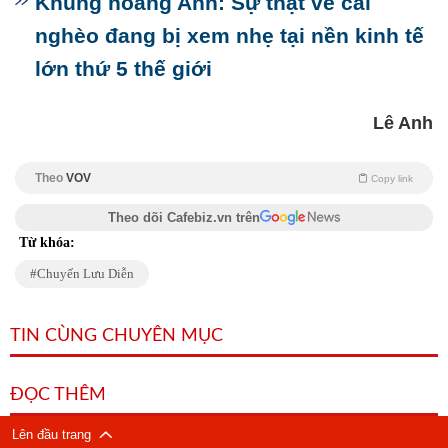
Khủng hoảng Anh: Sự thật về cái
nghèo đang bị xem nhẹ tại nền kinh tế
lớn thứ 5 thế giới
Lê Anh
Theo
VOV
Copy link
Theo dõi Cafebiz.vn trên
Từ khóa:
Chuyến Lưu Diễn
TIN CÙNG CHUYÊN MỤC
ĐỌC THÊM
Lên đầu trang