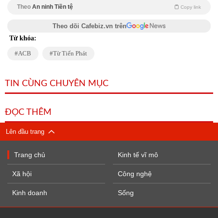
Theo
An ninh Tiền tệ
Copy link
Theo dõi Cafebiz.vn trên
Từ khóa:
ACB
Từ Tiến Phát
TIN CÙNG CHUYÊN MỤC
ĐỌC THÊM
Lên đầu trang
Trang chủ
Kinh tế vĩ mô
Xã hội
Công nghệ
Kinh doanh
Sống