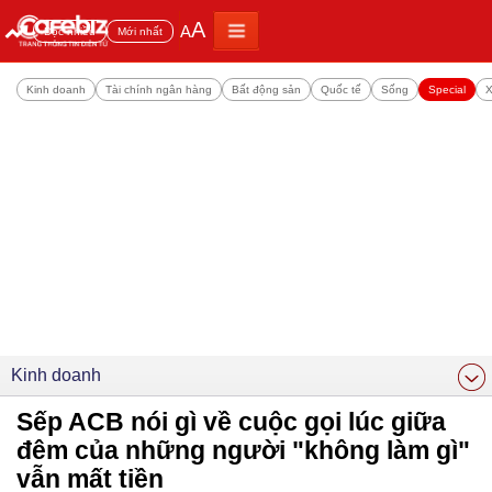
A
A
Đọc nhiều
Mới nhất
Kinh doanh
Tài chính ngân hàng
Bất động sản
Quốc tế
Sống
Special
X
Kinh doanh
Sếp ACB nói gì về cuộc gọi lúc giữa
đêm của những người "không làm gì"
vẫn mất tiền