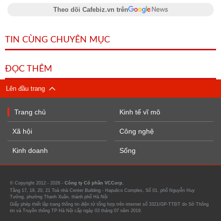
Theo dõi Cafebiz.vn trên
TIN CÙNG CHUYÊN MỤC
ĐỌC THÊM
Lên đầu trang
Trang chủ
Kinh tế vĩ mô
Xã hội
Công nghệ
Kinh doanh
Sống
© Copyright 2012 - 2026 -
Công ty Cổ phần VCCorp.
Tầng 17, 19, 20, 21 Toà nhà Center Building - Hapulico Complex, Số 01, phố Nguyễn Huy
Tưởng, phường Thanh Xuân, thành phố Hà Nội
Giấy phép thiết lập trang thông tin điện tử tổng hợp trên internet số 3321/GP-TTĐT do Sở Thông
tin và Truyền thông TP Hà Nội cấp ngày 03 tháng 07 năm 2019.