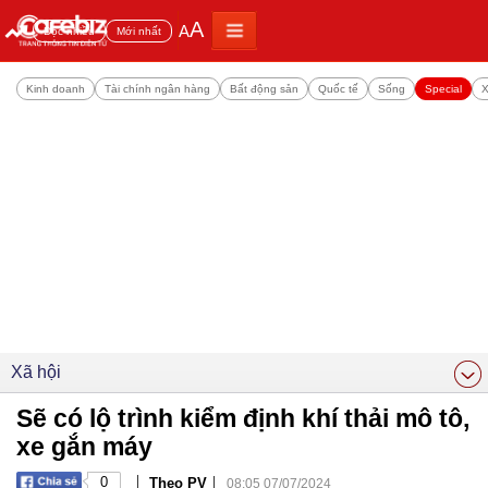
A
A
Đọc nhiều
Mới nhất
Kinh doanh
Tài chính ngân hàng
Bất động sản
Quốc tế
Sống
Special
X
Xã hội
Sẽ có lộ trình kiểm định khí thải mô tô,
xe gắn máy
|
|
0
Theo PV
08:05 07/07/2024