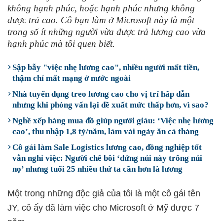
không hạnh phúc, hoặc hạnh phúc nhưng không
được trả cao. Cô bạn làm ở Microsoft này là một
trong số ít những người vừa được trả lương cao vừa
hạnh phúc mà tôi quen biết.
Sập bẫy "việc nhẹ lương cao", nhiều người mất tiền,
thậm chí mất mạng ở nước ngoài
Nhà tuyển dụng treo lương cao cho vị trí hấp dẫn
nhưng khi phỏng vấn lại đề xuất mức thấp hơn, vì sao?
Nghề xếp hàng mua đồ giúp người giàu: ‘Việc nhẹ lương
cao’, thu nhập 1,8 tỷ/năm, làm vài ngày ăn cả tháng
Cô gái làm Sale Logistics lương cao, đồng nghiệp tốt
vẫn nghỉ việc: Người chê bôi ‘đứng núi này trông núi
nọ’ nhưng tuổi 25 nhiều thứ ta cần hơn là lương
Một trong những độc giả của tôi là một cô gái tên
JY, cô ấy đã làm việc cho Microsoft ở Mỹ được 7