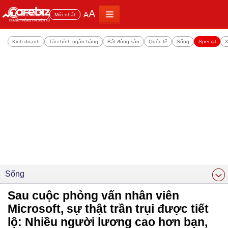
A
A
Đọc nhiều
Mới nhất
Kinh doanh
Tài chính ngân hàng
Bất động sản
Quốc tế
Sống
Special
X
Sống
Sau cuộc phỏng vấn nhân viên
Microsoft, sự thật trần trụi được tiết
lộ: Nhiều người lương cao hơn bạn,