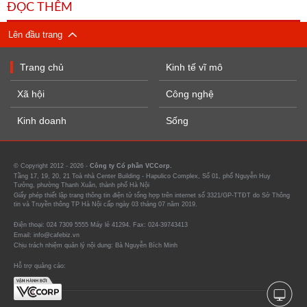
ĐỌC THÊM
Lên đầu trang
Trang chủ
Kinh tế vĩ mô
Xã hội
Công nghệ
Kinh doanh
Sống
© Copyright 2012 - 2026 -
Công ty Cổ phần VCCorp.
Tầng 17, 19, 20, 21 Toà nhà Center Building - Hapulico Complex, Số 01, phố Nguyễn Huy
Tưởng, phường Thanh Xuân, thành phố Hà Nội
Giấy phép thiết lập trang thông tin điện tử tổng hợp trên internet số 3321/GP-TTĐT do Sở Thông
tin và Truyền thông TP Hà Nội cấp ngày 03 tháng 07 năm 2019.
Điện thoại: 024 7309 5555 Máy lẻ 41294. Fax: 024-39743413
Email: info@cafebiz.vn
Chịu trách nhiệm quản lý nội dung: Bà Nguyễn Bích Minh
Hỗ trợ quảng cáo: