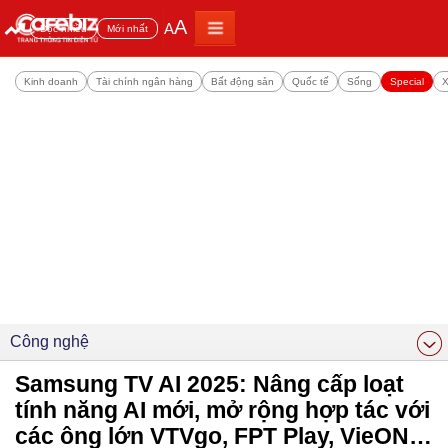
A
A
Đọc nhiều
Mới nhất
Kinh doanh
Tài chính ngân hàng
Bất động sản
Quốc tế
Sống
Special
X
Công nghệ
Samsung TV AI 2025: Nâng cấp loạt
tính năng AI mới, mở rộng hợp tác với
các ông lớn VTVgo, FPT Play, VieON…