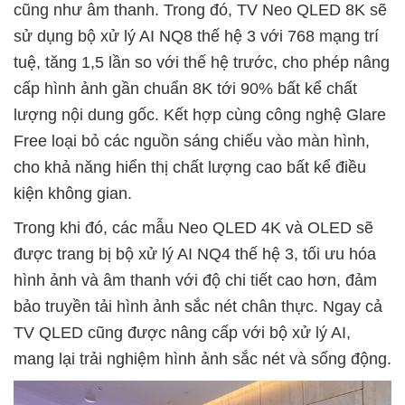
cũng như âm thanh. Trong đó, TV Neo QLED 8K sẽ
sử dụng bộ xử lý AI NQ8 thế hệ 3 với 768 mạng trí
tuệ, tăng 1,5 lần so với thế hệ trước, cho phép nâng
cấp hình ảnh gần chuẩn 8K tới 90% bất kể chất
lượng nội dung gốc. Kết hợp cùng công nghệ Glare
Free loại bỏ các nguồn sáng chiếu vào màn hình,
cho khả năng hiển thị chất lượng cao bất kể điều
kiện không gian.
Trong khi đó, các mẫu Neo QLED 4K và OLED sẽ
được trang bị bộ xử lý AI NQ4 thế hệ 3, tối ưu hóa
hình ảnh và âm thanh với độ chi tiết cao hơn, đảm
bảo truyền tải hình ảnh sắc nét chân thực. Ngay cả
TV QLED cũng được nâng cấp với bộ xử lý AI,
mang lại trải nghiệm hình ảnh sắc nét và sống động.